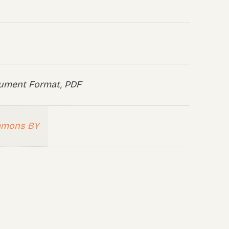
ument Format, PDF
mmons BY