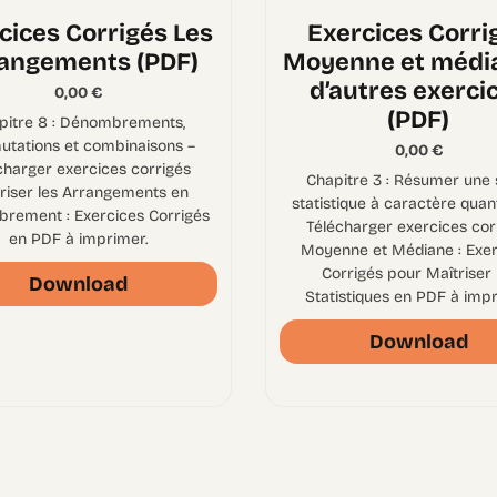
cices Corrigés Les
Exercices Corri
angements (PDF)
Moyenne et médi
d’autres exerci
0,00
€
(PDF)
pitre 8 : Dénombrements,
utations et combinaisons –
0,00
€
charger exercices corrigés
Chapitre 3 : Résumer une 
riser les Arrangements en
statistique à caractère quant
rement : Exercices Corrigés
Télécharger exercices cor
en PDF à imprimer.
Moyenne et Médiane : Exer
Corrigés pour Maîtriser 
Download
Statistiques en PDF à impr
Download