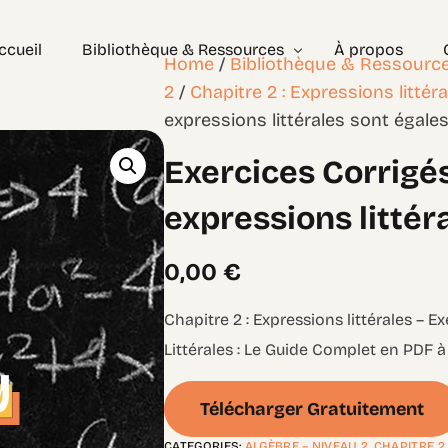
ccueil
Bibliothèque & Ressources
À propos
Home
/
Bibliothèque & Ressourc
2
/
Chapitre 2 : Expressions littér
expressions littérales sont égale
Exercices Corrigés
Exercices Corrigés
Géométrie – les bases
Géométrie – Niveau 2
expressions littér
0,00
€
Chapitre 2 : Expressions littérales – E
Littérales : Le Guide Complet en PDF à
Télécharger Gratuitement
CATEGORIES:
ALGÈBRE – NIVEAU 2
,
CHAPITRE 2