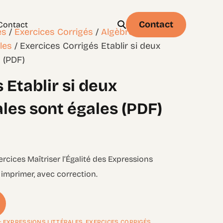
Contact
Contact
es
/
Exercices Corrigés
/
Algèbre – Niveau
ales
/ Exercices Corrigés Etablir si deux
s (PDF)
 Etablir si deux
Physique
Statistique & probabilités – Niveau 1
ales sont égales (PDF)
xercices Maîtriser l’Égalité des Expressions
 imprimer, avec correction.
 : EXPRESSIONS LITTÉRALES
,
EXERCICES CORRIGÉS