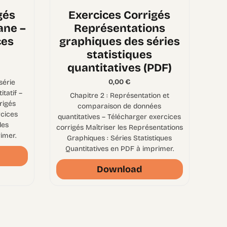
gés
Exercices Corrigés
ane –
Représentations
ces
graphiques des séries
statistiques
quantitatives (PDF)
0,00
€
série
itatif –
Chapitre 2 : Représentation et
rigés
comparaison de données
cices
quantitatives – Télécharger exercices
les
corrigés Maîtriser les Représentations
imer.
Graphiques : Séries Statistiques
Quantitatives en PDF à imprimer.
Download