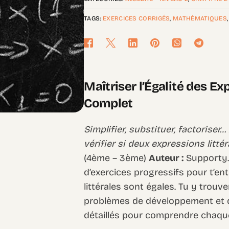
TAGS:
EXERCICES CORRIGÉS
,
MATHÉMATIQUES
Maîtriser l’Égalité des Ex
Complet
Simplifier, substituer, factorise
vérifier si deux expressions litté
(4ème – 3ème)
Auteur :
Supporty.
d’exercices progressifs pour t’en
littérales sont égales. Tu y trouv
problèmes de développement et de
détaillés pour comprendre chaqu