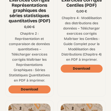
Exercices Corrigés
Exercices Corrigés
Représentations
Centiles (PDF)
graphiques des
0,00
€
séries statistiques
Chapitre 4 : Modélisation
quantitatives (PDF)
des distributions des
0,00
€
données – Télécharger
Chapitre 2 :
exercices corrigés
Représentation et
Maîtriser les Centiles :
comparaison de données
Guide Complet pour la
quantitatives –
Modélisation des
Télécharger exercices
Distributions (Chapitre 4)
corrigés Maîtriser les
en PDF à imprimer.
Représentations
Download
Graphiques : Séries
Statistiques Quantitatives
en PDF à imprimer.
Download