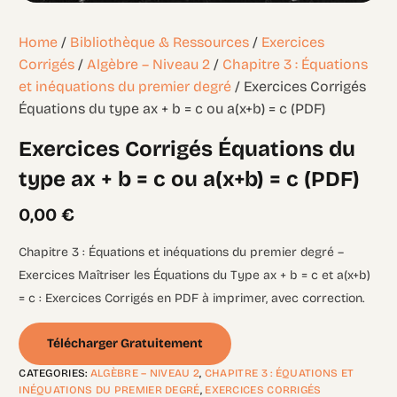
Home
/
Bibliothèque & Ressources
/
Exercices
Corrigés
/
Algèbre – Niveau 2
/
Chapitre 3 : Équations
et inéquations du premier degré
/ Exercices Corrigés
Équations du type ax + b = c ou a(x+b) = c (PDF)
Exercices Corrigés Équations du
type ax + b = c ou a(x+b) = c (PDF)
0,00
€
Chapitre 3 : Équations et inéquations du premier degré –
Exercices Maîtriser les Équations du Type ax + b = c et a(x+b)
= c : Exercices Corrigés en PDF à imprimer, avec correction.
Télécharger Gratuitement
CATEGORIES:
ALGÈBRE – NIVEAU 2
,
CHAPITRE 3 : ÉQUATIONS ET
INÉQUATIONS DU PREMIER DEGRÉ
,
EXERCICES CORRIGÉS