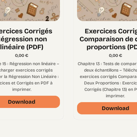
ercices Corrigés
Exercices Corri
égression non
Comparaison de 
linéaire (PDF)
proportions (P
0,00
€
0,00
€
 15 : Régression non linéaire –
Chapitre 13 : Tests de compar
charger exercices corrigés
deux échantillons – Téléch
er la Régression Non Linéaire :
exercices corrigés Compara
cices et Corrigés en PDF à
Deux Proportions : Exercic
imprimer.
Corrigés (Chapitre 13) en 
imprimer.
Download
Download