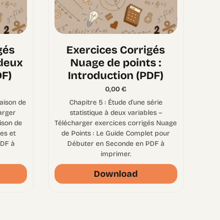
gés
Exercices Corrigés
deux
Nuage de points :
DF)
Introduction (PDF)
0,00
€
aison de
Chapitre 5 : Étude d’une série
arger
statistique à deux variables –
ison de
Télécharger exercices corrigés Nuage
es et
de Points : Le Guide Complet pour
PDF à
Débuter en Seconde en PDF à
imprimer.
Download