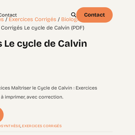
Contact
Contact
es
/
Exercices Corrigés
/
Biologie
/
Chapitre
 Corrigés Le cycle de Calvin (PDF)
 Le cycle de Calvin
Physique
Statistique & probabilités – Niveau 1
ices Maîtriser le Cycle de Calvin : Exercices
à imprimer, avec correction.
TOSYNTHÈSE
,
EXERCICES CORRIGÉS