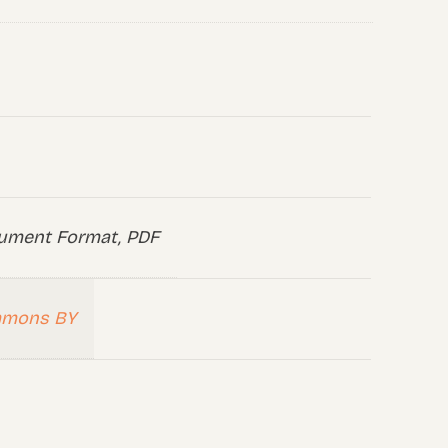
ument Format, PDF
mmons BY