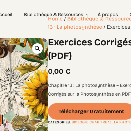
ccueil
Bibliothèque & Ressources
À propos
Home
/
Bibliothèque & Ressourc
13 : La photosynthèse
/ Exercices
Exercices Corrigés
Exercices Corrigés
Géométrie – les bases
Géométrie – Niveau 2
(PDF)
0,00
€
Chapitre 13 : La photosynthèse – Exerc
Corrigés sur la Photosynthèse en PDF 
Télécharger Gratuitement
CATEGORIES:
BIOLOGIE
,
CHAPITRE 13 : LA PHO