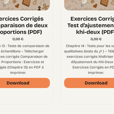
ercices Corrigés
Exercices Corri
paraison de deux
Test d’ajustemen
oportions (PDF)
khi-deux (PDF
0,00
€
0,00
€
e 13 : Tests de comparaison de
Chapitre 14 : Tests pour les v
 échantillons – Télécharger
qualitatives (tests du χ² ) – Té
ces corrigés Comparaison de
exercices corrigés Maîtriser 
 Proportions : Exercices et
d’Ajustement du Khi-Deux (
igés (Chapitre 13) en PDF à
Exercices Corrigés en P
imprimer.
imprimer.
Download
Download