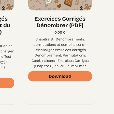
gés
Exercices Corrigés
t du
Dénombrer (PDF)
)
0,00
€
Chapitre 8 : Dénombrements,
permutations et combinaisons –
ariables
Télécharger exercices corrigés
lécharger
Dénombrement, Permutations,
le Test
Combinaisons : Exercices Corrigés
χ²) :
(Chapitre 8) en PDF à imprimer.
DF à
Download