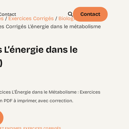
Contact
Contact
es
/
Exercices Corrigés
/
Biologie
/
Chapitre
es Corrigés L’énergie dans le métabolisme
 L’énergie dans le
Physique
Statistique & probabilités – Niveau 1
)
cices L’Énergie dans le Métabolisme : Exercices
en PDF à imprimer, avec correction.
E ET ENZYMES
,
EXERCICES CORRIGÉS