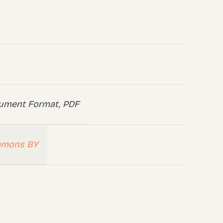
ument Format, PDF
mmons BY