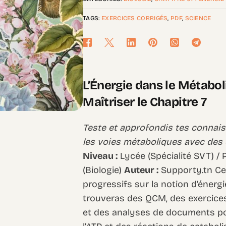
TAGS:
EXERCICES CORRIGÉS
,
PDF
,
SCIENCE
L’Énergie dans le Métabol
Maîtriser le Chapitre 7
Teste et approfondis tes connaiss
les voies métaboliques avec des ex
Niveau :
Lycée (Spécialité SVT) /
(Biologie)
Auteur :
Supporty.tn Ce
progressifs sur la notion d’énergi
trouveras des QCM, des exercices
et des analyses de documents po