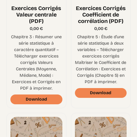
Exercices Corrigés
Exercices Corrigés
Valeur centrale
Coefficient de
(PDF)
corrélation (PDF)
0,00
€
0,00
€
Chapitre 3 : Résumer une
Chapitre 5 : Étude d’une
série statistique à
série statistique à deux
caractère quantitatif –
variables – Télécharger
Télécharger exercices
exercices corrigés
corrigés Valeurs
Maîtriser le Coefficient de
Centrales (Moyenne,
Corrélation : Exercices et
Médiane, Mode) :
Corrigés (Chapitre 5) en
Exercices et Corrigés en
PDF à imprimer.
PDF à imprimer.
Download
Download