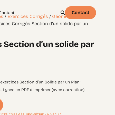
Contact
Contact
es
/
Exercices Corrigés
/
Géométrie – Niveau
cices Corrigés Section d’un solide par un
 Section d’un solide par
Physique
Statistique & probabilités – Niveau 1
 exercices Section d’un Solide par un Plan :
et Lycée en PDF à imprimer (avec correction).
CICES CORRIGÉS
,
GÉOMÉTRIE – NIVEAU 2