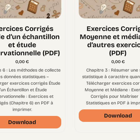
ercices Corrigés
Exercices Corri
e d’un échantillon
Moyenne et médi
et étude
d’autres exerci
rvationnelle (PDF)
(PDF)
0,00
€
0,00
€
e 6 : Les méthodes de collecte
Chapitre 3 : Résumer une 
s données statistiques –
statistique à caractère quant
rger exercices corrigés Étude
Télécharger exercices cor
’un Échantillon et Étude
Moyenne et Médiane : Exer
rvationnelle : Exercices et
Corrigés pour Maîtriser 
igés (Chapitre 6) en PDF à
Statistiques en PDF à impr
imprimer.
Download
Download