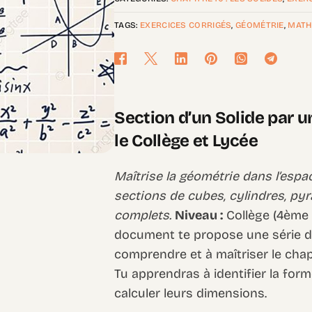
TAGS:
EXERCICES CORRIGÉS
,
GÉOMÉTRIE
,
MATH
Section d’un Solide par u
le Collège et Lycée
Maîtrise la géométrie dans l’espac
sections de cubes, cylindres, py
complets.
Niveau :
Collège (4ème
document te propose une série d’
comprendre et à maîtriser le chapi
Tu apprendras à identifier la form
calculer leurs dimensions.