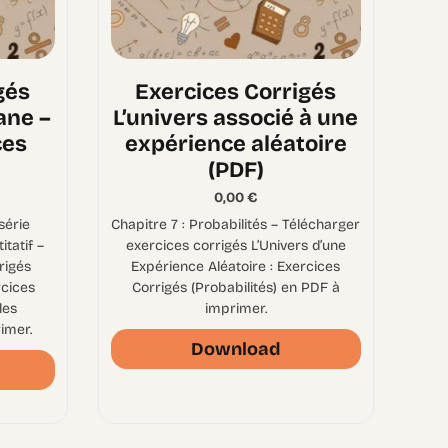
gés
Exercices Corrigés
ane –
L’univers associé à une
ces
expérience aléatoire
(PDF)
0,00
€
série
Chapitre 7 : Probabilités – Télécharger
itatif –
exercices corrigés L’Univers d’une
rigés
Expérience Aléatoire : Exercices
cices
Corrigés (Probabilités) en PDF à
les
imprimer.
imer.
Download