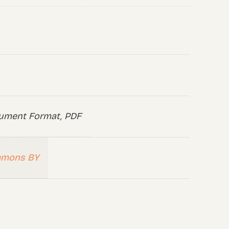
ument Format, PDF
mmons BY