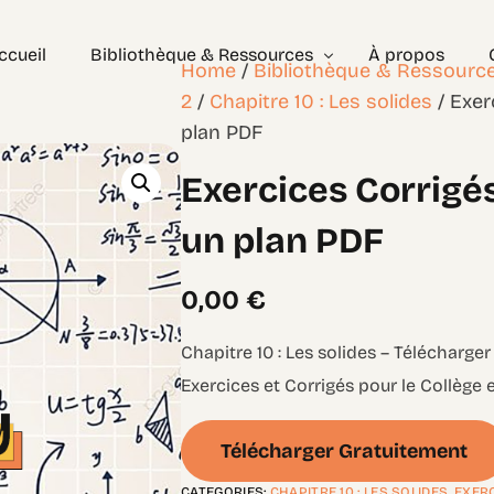
ccueil
Bibliothèque & Ressources
À propos
Home
/
Bibliothèque & Ressourc
2
/
Chapitre 10 : Les solides
/ Exer
plan PDF
Exercices Corrigés
Exercices Corrigés
Géométrie – les bases
Géométrie – Niveau 2
un plan PDF
0,00
€
Chapitre 10 : Les solides – Télécharger
Exercices et Corrigés pour le Collège 
Télécharger Gratuitement
CATEGORIES:
CHAPITRE 10 : LES SOLIDES
,
EXER