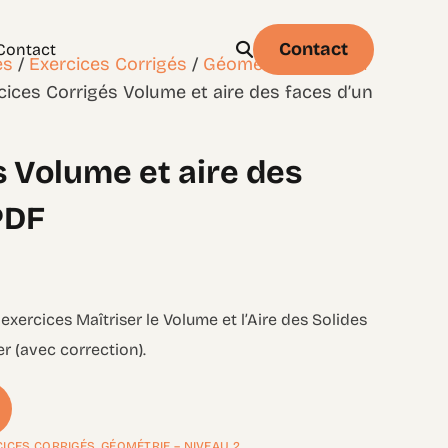
Contact
Contact
es
/
Exercices Corrigés
/
Géométrie – Niveau
cices Corrigés Volume et aire des faces d’un
s Volume et aire des
Physique
Statistique & probabilités – Niveau 1
PDF
 exercices Maîtriser le Volume et l’Aire des Solides
r (avec correction).
CICES CORRIGÉS
,
GÉOMÉTRIE – NIVEAU 2