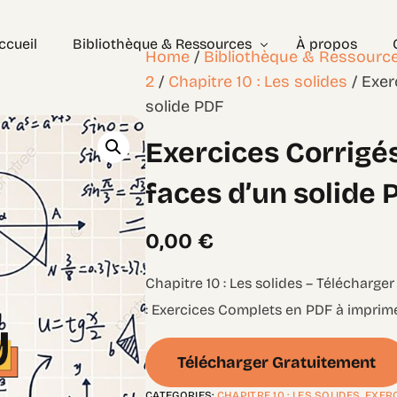
ccueil
Bibliothèque & Ressources
À propos
Home
/
Bibliothèque & Ressourc
2
/
Chapitre 10 : Les solides
/ Exer
solide PDF
Exercices Corrigés
Exercices Corrigé
Géométrie – les bases
Géométrie – Niveau 2
faces d’un solide 
0,00
€
Chapitre 10 : Les solides – Télécharger
: Exercices Complets en PDF à imprime
Télécharger Gratuitement
CATEGORIES:
CHAPITRE 10 : LES SOLIDES
,
EXER