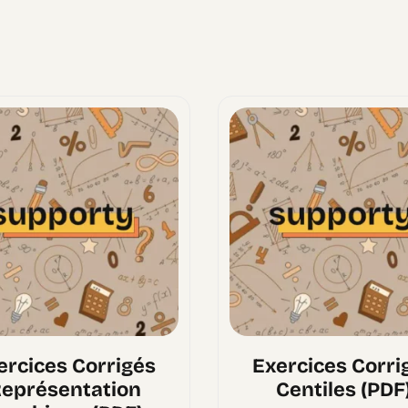
ercices Corrigés
Exercices Corri
eprésentation
Centiles (PDF