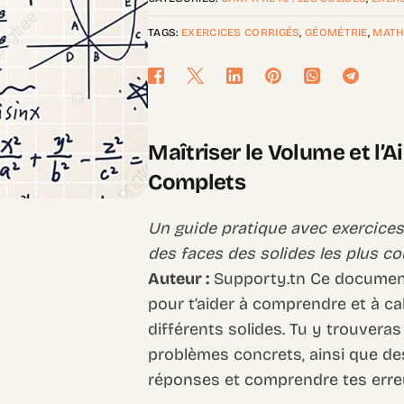
TAGS:
EXERCICES CORRIGÉS
,
GÉOMÉTRIE
,
MATH
Maîtriser le Volume et l’A
Complets
Un guide pratique avec exercices e
des faces des solides les plus co
Auteur :
Supporty.tn Ce document
pour t’aider à comprendre et à cal
différents solides. Tu y trouveras
problèmes concrets, ainsi que des 
réponses et comprendre tes erre