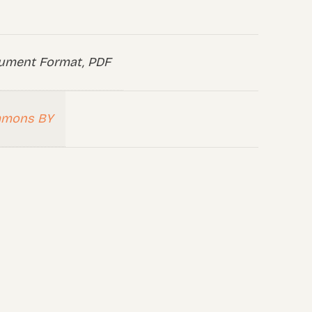
ument Format, PDF
mmons BY