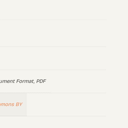
ument Format, PDF
mmons BY