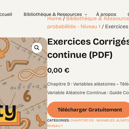
ccueil
Bibliothèque & Ressources
À propos
Home
/
Bibliothèque & Ressourc
probabilités - Niveau 1
/ Exercices
Exercices Corrigés
Exercices Corrigés
Géométrie – les bases
Géométrie – Niveau 2
continue (PDF)
0,00
€
Chapitre 9 : Variables aléatoires – Tél
Variable Aléatoire Continue : Guide C
Télécharger Gratuitement
CATEGORIES:
CHAPITRE 09 : VARIABLES ALÉAT
NIVEAU 1