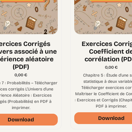
ercices Corrigés
Exercices Corri
ivers associé à une
Coefficient d
érience aléatoire
corrélation (PD
(PDF)
0,00
€
0,00
€
Chapitre 5 : Étude d’une s
statistique à deux variabl
 7 : Probabilités – Télécharger
Télécharger exercices cor
ces corrigés L’Univers d’une
Maîtriser le Coefficient de Co
ience Aléatoire : Exercices
: Exercices et Corrigés (Chapi
gés (Probabilités) en PDF à
PDF à imprimer.
imprimer.
Download
Download