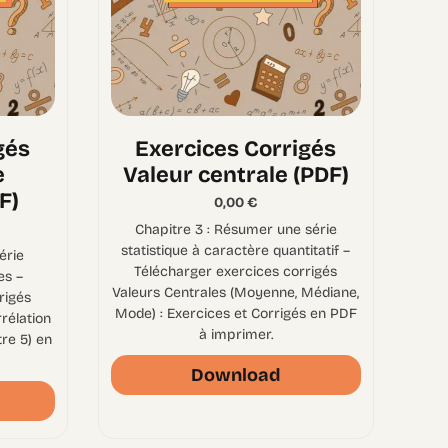
gés
Exercices Corrigés
e
Valeur centrale (PDF)
F)
0,00
€
Chapitre 3 : Résumer une série
statistique à caractère quantitatif –
érie
Télécharger exercices corrigés
es –
Valeurs Centrales (Moyenne, Médiane,
rigés
Mode) : Exercices et Corrigés en PDF
rrélation
à imprimer.
tre 5) en
Download