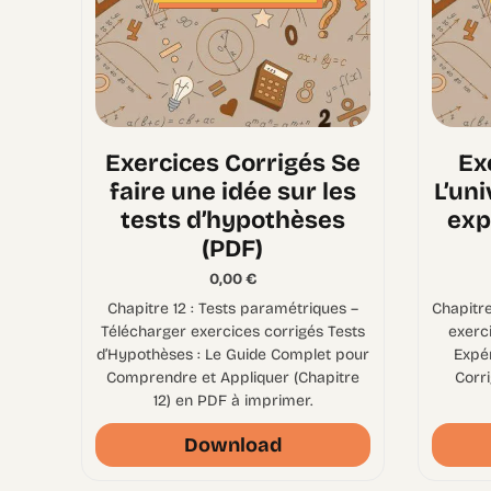
Exercices Corrigés Se
Ex
faire une idée sur les
L’un
tests d’hypothèses
exp
(PDF)
0,00
€
Chapitre 12 : Tests paramétriques –
Chapitre
Télécharger exercices corrigés Tests
exerci
d’Hypothèses : Le Guide Complet pour
Expér
Comprendre et Appliquer (Chapitre
Corri
12) en PDF à imprimer.
Download