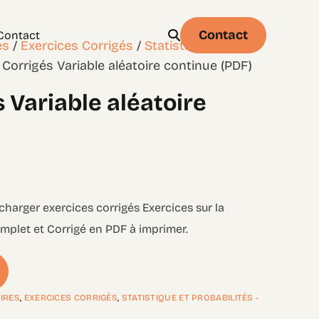
Contact
Contact
es
/
Exercices Corrigés
/
Statistique et
 Corrigés Variable aléatoire continue (PDF)
 Variable aléatoire
Physique
Statistique & probabilités – Niveau 1
écharger exercices corrigés Exercices sur la
omplet et Corrigé en PDF à imprimer.
OIRES
,
EXERCICES CORRIGÉS
,
STATISTIQUE ET PROBABILITÉS -