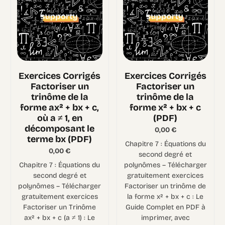
Exercices Corrigés
Exercices Corrigés
Factoriser un
Factoriser un
trinôme de la
trinôme de la
forme ax² + bx + c,
forme x² + bx + c
où a ≠ 1, en
(PDF)
décomposant le
0,00
€
terme bx (PDF)
Chapitre 7 : Équations du
0,00
€
second degré et
Chapitre 7 : Équations du
polynômes – Télécharger
second degré et
gratuitement exercices
polynômes – Télécharger
Factoriser un trinôme de
gratuitement exercices
la forme x² + bx + c : Le
Factoriser un Trinôme
Guide Complet en PDF à
ax² + bx + c (a ≠ 1) : Le
imprimer, avec