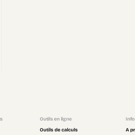
ts
Outils en ligne
Inf
Outils de calculs
A p