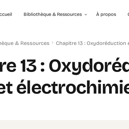
ccueil
Bibliothèque & Ressources
À propos
thèque & Ressources
Chapitre 13 : Oxydoréduction 
Exercices Corrigés
Géométrie – les bases
Géométrie – Niveau 2
re 13 : Oxydoré
et électrochimi