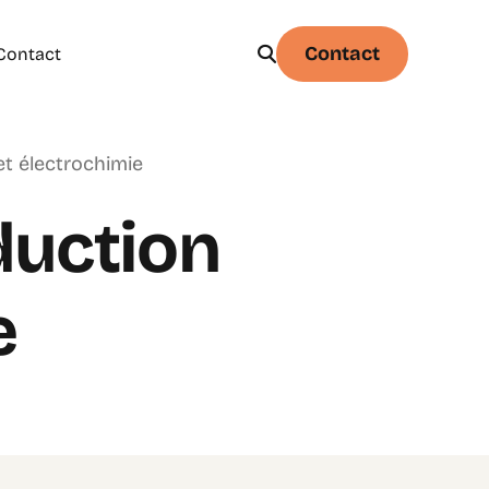
Contact
Contact
et électrochimie
Physique
Statistique & probabilités – Niveau 1
duction
e