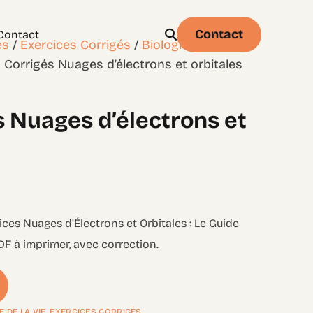
Contact
Contact
es
/
Exercices Corrigés
/
Biologie
/
Chapitre
 Corrigés Nuages d’électrons et orbitales
s Nuages d’électrons et
Physique
Statistique & probabilités – Niveau 1
cices Nuages d’Électrons et Orbitales : Le Guide
DF à imprimer, avec correction.
E DE LA VIE
,
EXERCICES CORRIGÉS