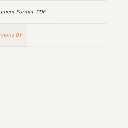
ument Format, PDF
mmons BY