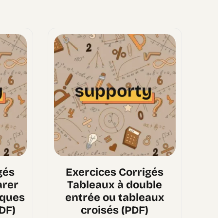
gés
Exercices Corrigés
arer
Tableaux à double
iques
entrée ou tableaux
DF)
croisés (PDF)