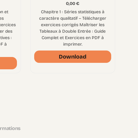
0,00
€
on et
Chapitre 1 : Séries statistiques à
es
caractère qualitatif – Télécharger
xercices
exercices corrigés Maîtriser les
er des
Tableaux à Double Entrée : Guide
tives :
Complet et Exercices en PDF à
DF à
imprimer.
Download
ormations