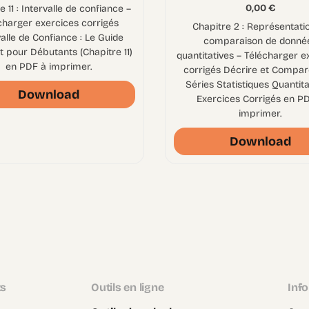
0,00
€
e 11 : Intervalle de confiance –
charger exercices corrigés
Chapitre 2 : Représentati
valle de Confiance : Le Guide
comparaison de donné
 pour Débutants (Chapitre 11)
quantitatives – Télécharger e
en PDF à imprimer.
corrigés Décrire et Compar
Séries Statistiques Quantita
Download
Exercices Corrigés en P
imprimer.
Download
ts
Outils en ligne
Inf