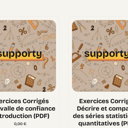
ercices Corrigés
Exercices Corri
rvalle de confiance
Décrire et comp
ntroduction (PDF)
des séries statist
quantitatives (P
0,00
€