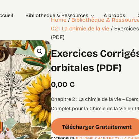
ccueil
Bibliothèque & Ressources
À propos
Home
/
Bibliothèque & Ressourc
02 : La chimie de la vie
/ Exercices
(PDF)
Exercices Corrigés
Exercices Corrigé
Géométrie – les bases
Géométrie – Niveau 2
orbitales (PDF)
0,00
€
Chapitre 2 : La chimie de la vie – Exer
Complet pour la Chimie de la Vie en P
Télécharger Gratuitement
CATEGORIES:
BIOLOGIE
,
CHAPITRE 02 : LA CHIMI