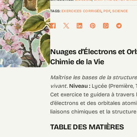
TAGS:
EXERCICES CORRIGÉS
,
PDF
,
SCIENCE
Nuages d’Électrons et Orb
Chimie de la Vie
Maîtrise les bases de la structu
vivant.
Niveau :
Lycée (Première, T
Cet exercice te guidera à trave
d’électrons et des orbitales atom
liaisons chimiques et la structure
TABLE DES MATIÈRES