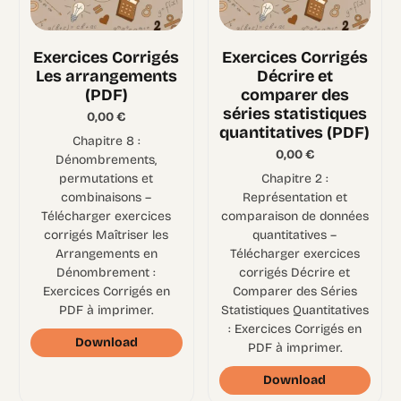
Exercices Corrigés
Exercices Corrigés
Les arrangements
Décrire et
(PDF)
comparer des
séries statistiques
0,00
€
quantitatives (PDF)
Chapitre 8 :
0,00
€
Dénombrements,
permutations et
Chapitre 2 :
combinaisons –
Représentation et
Télécharger exercices
comparaison de données
corrigés Maîtriser les
quantitatives –
Arrangements en
Télécharger exercices
Dénombrement :
corrigés Décrire et
Exercices Corrigés en
Comparer des Séries
PDF à imprimer.
Statistiques Quantitatives
: Exercices Corrigés en
Download
PDF à imprimer.
Download