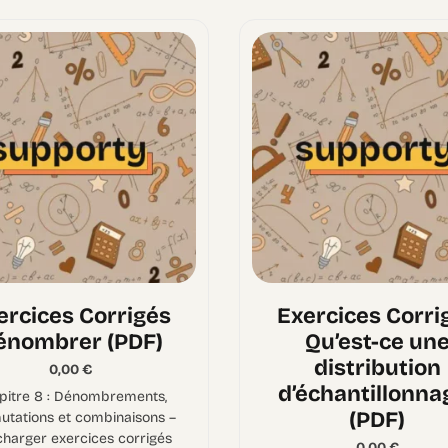
ercices Corrigés
Exercices Corri
énombrer (PDF)
Qu’est-ce un
distribution
0,00
€
d’échantillonna
pitre 8 : Dénombrements,
(PDF)
utations et combinaisons –
charger exercices corrigés
0,00
€