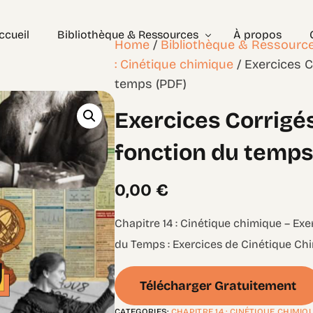
ccueil
Bibliothèque & Ressources
À propos
Home
/
Bibliothèque & Ressourc
: Cinétique chimique
/ Exercices 
temps (PDF)
Exercices Corrigés
Exercices Corrigé
Géométrie – les bases
Géométrie – Niveau 2
fonction du temps
0,00
€
Chapitre 14 : Cinétique chimique – Ex
du Temps : Exercices de Cinétique Chi
Télécharger Gratuitement
CATEGORIES:
CHAPITRE 14 : CINÉTIQUE CHIMIQ