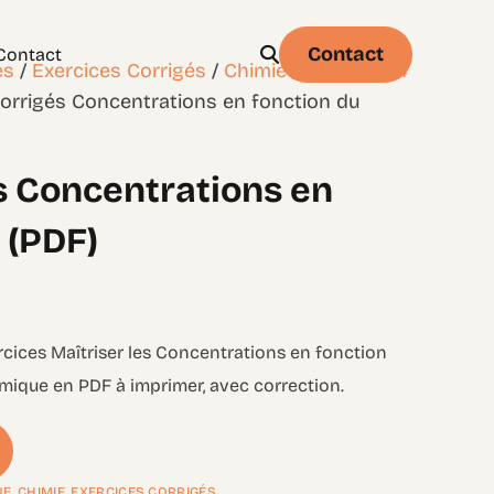
Contact
Contact
es
/
Exercices Corrigés
/
Chimie
/
Chapitre 14
Corrigés Concentrations en fonction du
s Concentrations en
Physique
Statistique & probabilités – Niveau 1
 (PDF)
ercices Maîtriser les Concentrations en fonction
mique en PDF à imprimer, avec correction.
UE
,
CHIMIE
,
EXERCICES CORRIGÉS