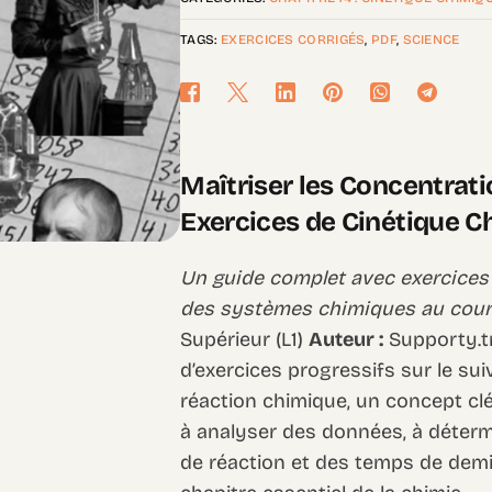
TAGS:
EXERCICES CORRIGÉS
,
PDF
,
SCIENCE
Maîtriser les Concentrati
Exercices de Cinétique C
Un guide complet avec exercices 
des systèmes chimiques au cour
Supérieur (L1)
Auteur :
Supporty.t
d’exercices progressifs sur le su
réaction chimique, un concept clé
à analyser des données, à déterm
de réaction et des temps de demi