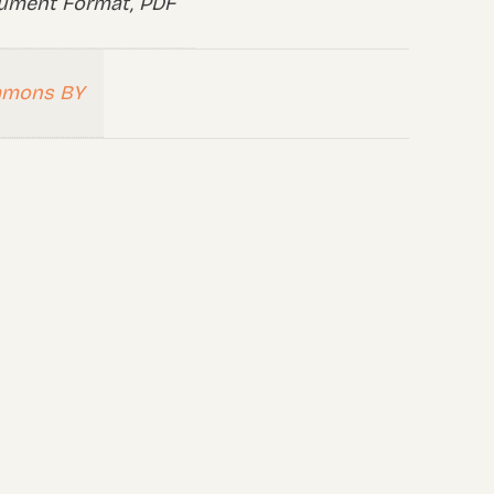
ument Format, PDF
mmons BY