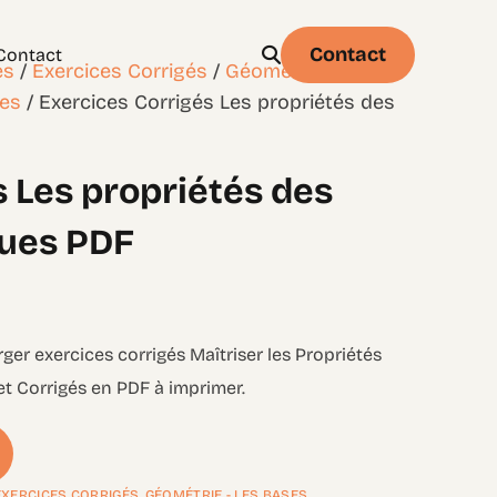
Contact
Contact
es
/
Exercices Corrigés
/
Géométrie - les
nes
/ Exercices Corrigés Les propriétés des
s Les propriétés des
Physique
Statistique & probabilités – Niveau 1
ques PDF
rger exercices corrigés Maîtriser les Propriétés
et Corrigés en PDF à imprimer.
EXERCICES CORRIGÉS
,
GÉOMÉTRIE - LES BASES