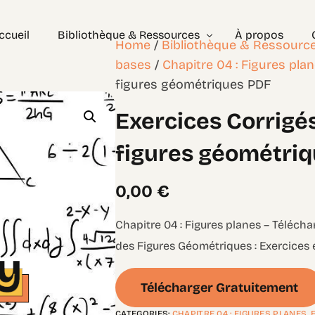
ccueil
Bibliothèque & Ressources
À propos
Home
/
Bibliothèque & Ressourc
bases
/
Chapitre 04 : Figures pla
figures géométriques PDF
Exercices Corrigés
Exercices Corrigé
Géométrie – les bases
Géométrie – Niveau 2
figures géométri
0,00
€
Chapitre 04 : Figures planes – Télécha
des Figures Géométriques : Exercices 
Télécharger Gratuitement
CATEGORIES:
CHAPITRE 04 : FIGURES PLANES
,