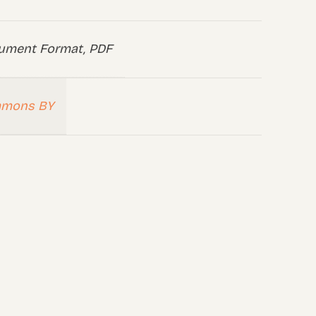
ument Format, PDF
mmons BY