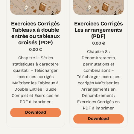
Exercices Corrigés
Exercices Corrigés
Tableaux à double
Les arrangements
entrée ou tableaux
(PDF)
croisés (PDF)
0,00
€
0,00
€
Chapitre 8 :
Chapitre 1 : Séries
Dénombrements,
statistiques à caractère
permutations et
qualitatif – Télécharger
combinaisons –
exercices corrigés
Télécharger exercices
Maîtriser les Tableaux à
corrigés Maîtriser les
Double Entrée : Guide
Arrangements en
Complet et Exercices en
Dénombrement :
PDF à imprimer.
Exercices Corrigés en
PDF à imprimer.
Download
Download