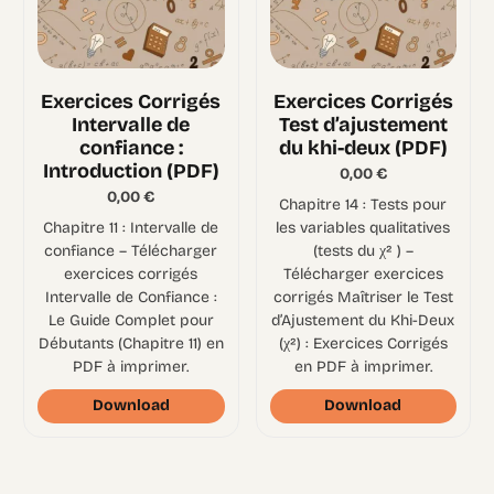
Exercices Corrigés
Exercices Corrigés
Intervalle de
Test d’ajustement
confiance :
du khi-deux (PDF)
Introduction (PDF)
0,00
€
0,00
€
Chapitre 14 : Tests pour
Chapitre 11 : Intervalle de
les variables qualitatives
confiance – Télécharger
(tests du χ² ) –
exercices corrigés
Télécharger exercices
Intervalle de Confiance :
corrigés Maîtriser le Test
Le Guide Complet pour
d’Ajustement du Khi-Deux
Débutants (Chapitre 11) en
(χ²) : Exercices Corrigés
PDF à imprimer.
en PDF à imprimer.
Download
Download