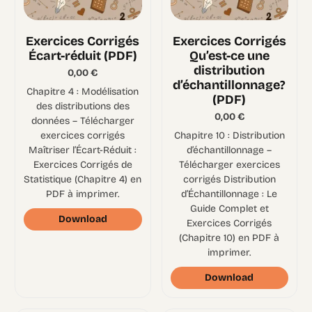
Exercices Corrigés
Exercices Corrigés
Écart-réduit (PDF)
Qu’est-ce une
distribution
0,00
€
d’échantillonnage?
Chapitre 4 : Modélisation
(PDF)
des distributions des
0,00
€
données – Télécharger
exercices corrigés
Chapitre 10 : Distribution
Maîtriser l’Écart-Réduit :
d’échantillonnage –
Exercices Corrigés de
Télécharger exercices
Statistique (Chapitre 4) en
corrigés Distribution
PDF à imprimer.
d’Échantillonnage : Le
Guide Complet et
Download
Exercices Corrigés
(Chapitre 10) en PDF à
imprimer.
Download