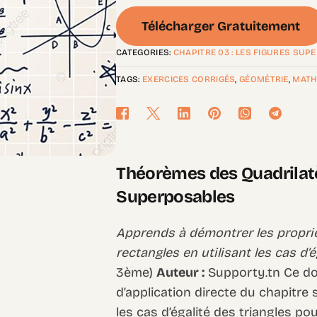
Télécharger Gratuitement
CATEGORIES:
CHAPITRE 03 : LES FIGURES SU
TAGS:
EXERCICES CORRIGÉS
,
GÉOMÉTRIE
,
MATH
Théorèmes des Quadrilatèr
Superposables
Apprends à démontrer les proprié
rectangles en utilisant les cas d’é
3ème)
Auteur :
Supporty.tn Ce do
d’application directe du chapitre 
les cas d’égalité des triangles p