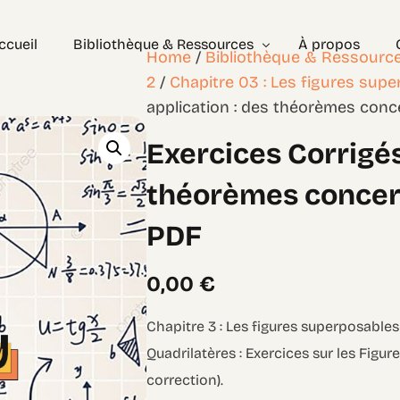
ccueil
Bibliothèque & Ressources
À propos
Home
/
Bibliothèque & Ressourc
2
/
Chapitre 03 : Les figures sup
application : des théorèmes conc
Exercices Corrigés
Exercices Corrigés
Géométrie – les bases
Géométrie – Niveau 2
théorèmes concer
PDF
0,00
€
Chapitre 3 : Les figures superposable
Quadrilatères : Exercices sur les Fig
correction).