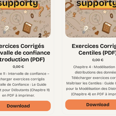
ercices Corrigés
Exercices Corri
rvalle de confiance
Centiles (PDF
ntroduction (PDF)
0,00
€
0,00
€
Chapitre 4 : Modélisation
distributions des donnée
e 11 : Intervalle de confiance –
Télécharger exercices cor
charger exercices corrigés
Maîtriser les Centiles : Guide
valle de Confiance : Le Guide
pour la Modélisation des Dist
 pour Débutants (Chapitre 11)
(Chapitre 4) en PDF à impr
en PDF à imprimer.
Download
Download