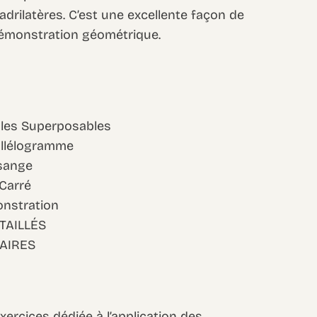
rilatères. C’est une excellente façon de
a démonstration géométrique.
angles Superposables
allélogramme
osange
 Carré
onstration
TAILLÉS
AIRES
ercices dédiée à l’application des