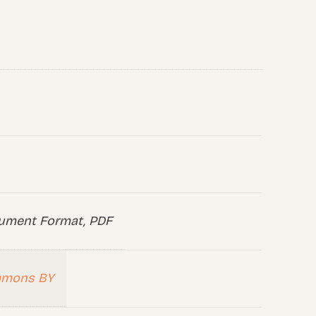
ument Format, PDF
mmons BY