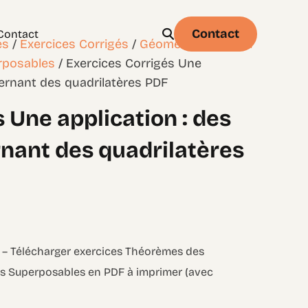
Contact
Contact
es
/
Exercices Corrigés
/
Géométrie – Niveau
erposables
/ Exercices Corrigés Une
ernant des quadrilatères PDF
 Une application : des
Physique
Statistique & probabilités – Niveau 1
nant des quadrilatères
s – Télécharger exercices Théorèmes des
ures Superposables en PDF à imprimer (avec