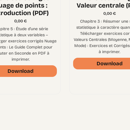
uage de points :
Valeur centrale (
troduction (PDF)
0,00
€
0,00
€
Chapitre 3 : Résumer une 
statistique à caractère quant
pitre 5 : Étude d’une série
Télécharger exercices cor
tistique à deux variables –
Valeurs Centrales (Moyenne, 
rger exercices corrigés Nuage
Mode) : Exercices et Corrigé
ints : Le Guide Complet pour
à imprimer.
uter en Seconde en PDF à
imprimer.
Download
Download