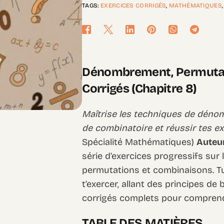
TAGS:
EXERCICES CORRIGÉS
,
MATHÉMATIQUES
Dénombrement, Permutati
Corrigés (Chapitre 8)
Maîtrise les techniques de déno
de combinatoire et réussir tes e
Spécialité Mathématiques)
Auteur
série d’exercices progressifs su
permutations et combinaisons. T
t’exercer, allant des principes d
corrigés complets pour compren
TABLE DES MATIÈRES