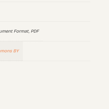
ument Format, PDF
mmons BY