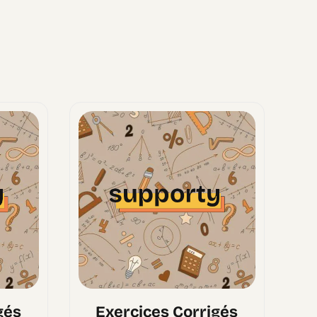
gés
Exercices Corrigés