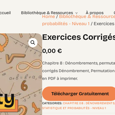
ccueil
Bibliothèque & Ressources
À propos
Home
/
Bibliothèque & Ressourc
probabilités - Niveau 1
/ Exercices
Exercices Corrigé
Exercices Corrigés
Géométrie – les bases
Géométrie – Niveau 2
0,00
€
Chapitre 8 : Dénombrements, permuta
corrigés Dénombrement, Permutations,
en PDF à imprimer.
Télécharger Gratuitement
CATEGORIES:
CHAPITRE 08 : DÉNOMBREMENTS
STATISTIQUE ET PROBABILITÉS - NIVEAU 1