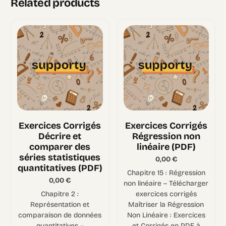
Related products
Exercices Corrigés
Exercices Corrigés
Décrire et
Régression non
comparer des
linéaire (PDF)
séries statistiques
0,00
€
quantitatives (PDF)
Chapitre 15 : Régression
0,00
€
non linéaire – Télécharger
Chapitre 2 :
exercices corrigés
Représentation et
Maîtriser la Régression
comparaison de données
Non Linéaire : Exercices
quantitatives –
et Corrigés en PDF à