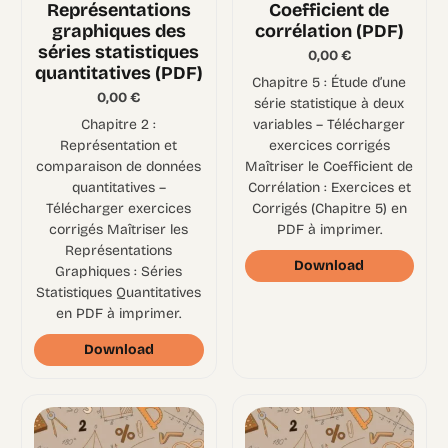
Représentations
Coefficient de
graphiques des
corrélation (PDF)
séries statistiques
0,00
€
quantitatives (PDF)
Chapitre 5 : Étude d’une
0,00
€
série statistique à deux
Chapitre 2 :
variables – Télécharger
Représentation et
exercices corrigés
comparaison de données
Maîtriser le Coefficient de
quantitatives –
Corrélation : Exercices et
Télécharger exercices
Corrigés (Chapitre 5) en
corrigés Maîtriser les
PDF à imprimer.
Représentations
Download
Graphiques : Séries
Statistiques Quantitatives
en PDF à imprimer.
Download