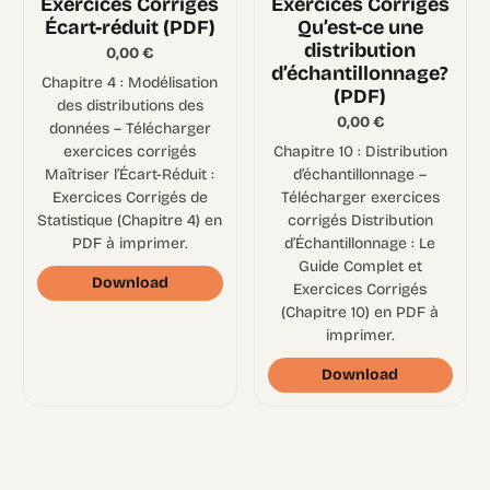
Exercices Corrigés
Exercices Corrigés
Écart-réduit (PDF)
Qu’est-ce une
distribution
0,00
€
d’échantillonnage?
Chapitre 4 : Modélisation
(PDF)
des distributions des
0,00
€
données – Télécharger
exercices corrigés
Chapitre 10 : Distribution
Maîtriser l’Écart-Réduit :
d’échantillonnage –
Exercices Corrigés de
Télécharger exercices
Statistique (Chapitre 4) en
corrigés Distribution
PDF à imprimer.
d’Échantillonnage : Le
Guide Complet et
Download
Exercices Corrigés
(Chapitre 10) en PDF à
imprimer.
Download