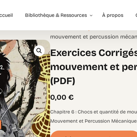
ccueil
Bibliothèque & Ressources
À propos
Home
/
Bibliothèque & Ressourc
06 : Chocs et quantité de mouv
mouvement et percussion mécan
Exercices Corrigés
Exercices Corrigé
Géométrie – les bases
Géométrie – Niveau 2
mouvement et pe
(PDF)
0,00
€
Chapitre 6 : Chocs et quantité de mo
Mouvement et Percussion Mécanique : 