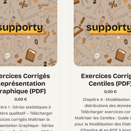
ercices Corrigés
Exercices Corri
eprésentation
Centiles (PDF
raphique (PDF)
0,00
€
0,00
€
Chapitre 4 : Modélisation
distributions des donnée
tre 1 : Séries statistiques à
Télécharger exercices cor
tère qualitatif – Télécharger
Maîtriser les Centiles : Guide
cices corrigés Maîtriser la
pour la Modélisation des Dist
entation Graphique : Séries
(Chapitre 4) en PDF à impr