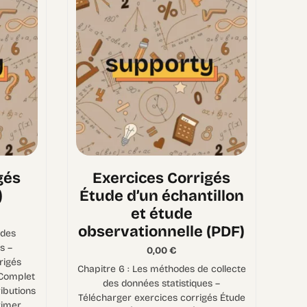
gés
Exercices Corrigés
)
Étude d’un échantillon
et étude
observationnelle (PDF)
 des
s –
0,00
€
rigés
Chapitre 6 : Les méthodes de collecte
 Complet
des données statistiques –
ributions
Télécharger exercices corrigés Étude
imer.