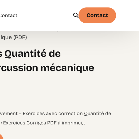
Contact
Contact
es
/
Exercices Corrigés
/
Physique
/
Chapitre
ement
/ Exercices Corrigés Quantité de
ique (PDF)
s Quantité de
Physique
Statistique & probabilités – Niveau 1
rcussion mécanique
uvement – Exercices avec correction Quantité de
Exercices Corrigés PDF à imprimer, .