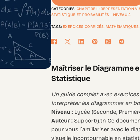
CATEGORIES:
CHAPITRE 1 : REPRÉSENTATION V
STATISTIQUE ET PROBABILITÉS – NIVEAU 2
TAGS:
EXERCICES CORRIGÉS
,
MATHÉMATIQUES
Maîtriser le Diagramme en
Statistique
Un guide complet avec exercices 
interpréter les diagrammes en bo
Niveau :
Lycée (Seconde, Première
Auteur :
Supporty.tn Ce document
pour vous familiariser avec le di
visuelle incontournable en statis