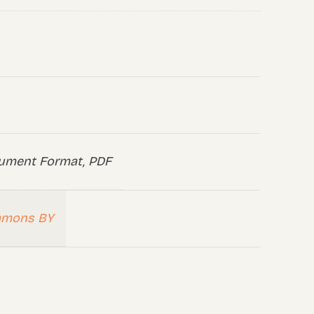
ument Format, PDF
mmons BY