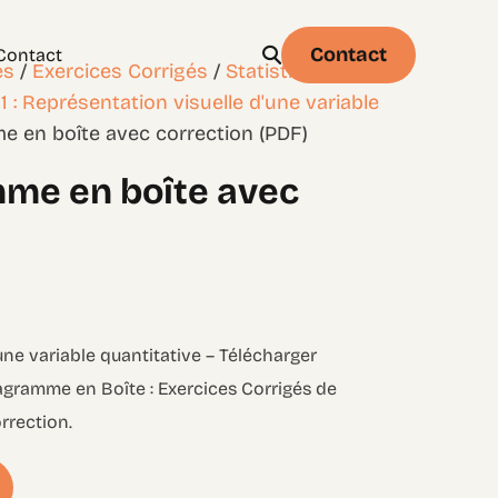
Contact
Contact
es
/
Exercices Corrigés
/
Statistique et
1 : Représentation visuelle d'une variable
e en boîte avec correction (PDF)
mme en boîte avec
Physique
Statistique & probabilités – Niveau 1
’une variable quantitative – Télécharger
iagramme en Boîte : Exercices Corrigés de
rrection.