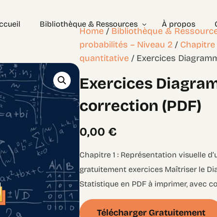
ccueil
Bibliothèque & Ressources
À propos
Home
/
Bibliothèque & Ressourc
probabilités – Niveau 2
/
Chapitre 
quantitative
/ Exercices Diagramm
Exercices Corrigés
Exercices Diagra
Géométrie – les bases
Géométrie – Niveau 2
correction (PDF)
0,00
€
Chapitre 1 : Représentation visuelle d
gratuitement exercices Maîtriser le D
Statistique en PDF à imprimer, avec co
Télécharger Gratuitement