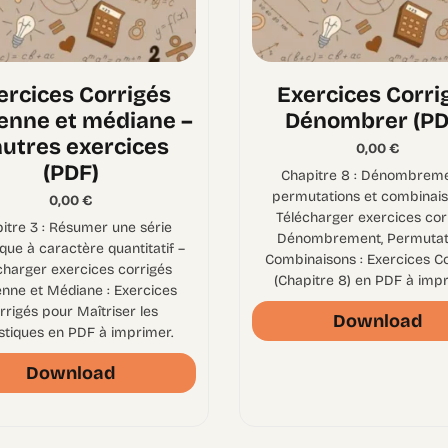
ercices Corrigés
Exercices Corri
nne et médiane –
Dénombrer (PD
autres exercices
0,00
€
(PDF)
Chapitre 8 : Dénombreme
permutations et combinais
0,00
€
Télécharger exercices cor
itre 3 : Résumer une série
Dénombrement, Permutati
ique à caractère quantitatif –
Combinaisons : Exercices C
charger exercices corrigés
(Chapitre 8) en PDF à impr
nne et Médiane : Exercices
rrigés pour Maîtriser les
Download
istiques en PDF à imprimer.
Download