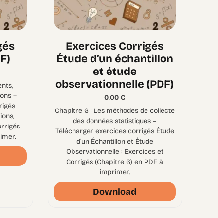
gés
Exercices Corrigés
F)
Étude d’un échantillon
et étude
observationnelle (PDF)
nts,
ons –
0,00
€
rigés
Chapitre 6 : Les méthodes de collecte
ons,
des données statistiques –
orrigés
Télécharger exercices corrigés Étude
imer.
d’un Échantillon et Étude
Observationnelle : Exercices et
Corrigés (Chapitre 6) en PDF à
imprimer.
Download