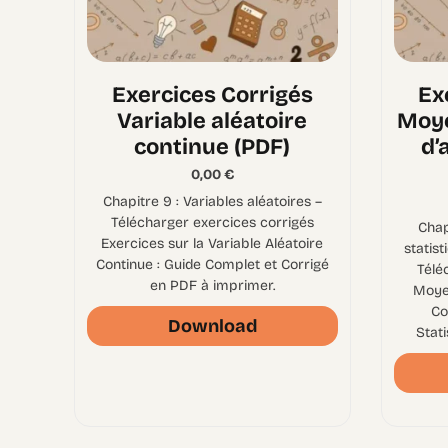
Exercices Corrigés
Ex
Variable aléatoire
Moye
continue (PDF)
d’
0,00
€
Chapitre 9 : Variables aléatoires –
Télécharger exercices corrigés
Chap
Exercices sur la Variable Aléatoire
statist
Continue : Guide Complet et Corrigé
Télé
en PDF à imprimer.
Moye
Co
Download
Stat