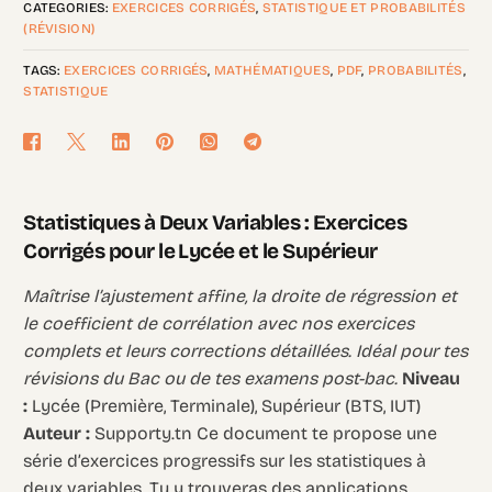
CATEGORIES:
EXERCICES CORRIGÉS
,
STATISTIQUE ET PROBABILITÉS
(RÉVISION)
TAGS:
EXERCICES CORRIGÉS
,
MATHÉMATIQUES
,
PDF
,
PROBABILITÉS
,
STATISTIQUE
Statistiques à Deux Variables : Exercices
Corrigés pour le Lycée et le Supérieur
Maîtrise l’ajustement affine, la droite de régression et
le coefficient de corrélation avec nos exercices
complets et leurs corrections détaillées. Idéal pour tes
révisions du Bac ou de tes examens post-bac.
Niveau
:
Lycée (Première, Terminale), Supérieur (BTS, IUT)
Auteur :
Supporty.tn Ce document te propose une
série d’exercices progressifs sur les statistiques à
deux variables. Tu y trouveras des applications