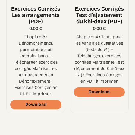
Exercices Corrigés
Exercices Corrigés
Les arrangements
Test d’ajustement
(PDF)
du khi-deux (PDF)
0,00
€
0,00
€
Chapitre 8 :
Chapitre 14 : Tests pour
Dénombrements,
les variables qualitatives
permutations et
(tests du χ² ) –
combinaisons –
Télécharger exercices
Télécharger exercices
corrigés Maîtriser le Test
corrigés Maîtriser les
d’Ajustement du Khi-Deux
Arrangements en
(χ²) : Exercices Corrigés
Dénombrement :
en PDF à imprimer.
Exercices Corrigés en
Download
PDF à imprimer.
Download