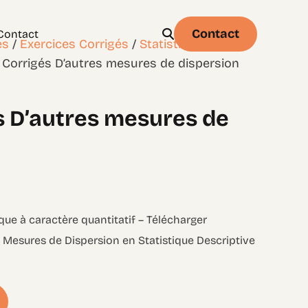
Contact
Contact
es
/
Exercices Corrigés
/
Statistique et
 Corrigés D’autres mesures de dispersion
s D’autres mesures de
Physique
Statistique & probabilités – Niveau 1
ique à caractère quantitatif – Télécharger
s Mesures de Dispersion en Statistique Descriptive