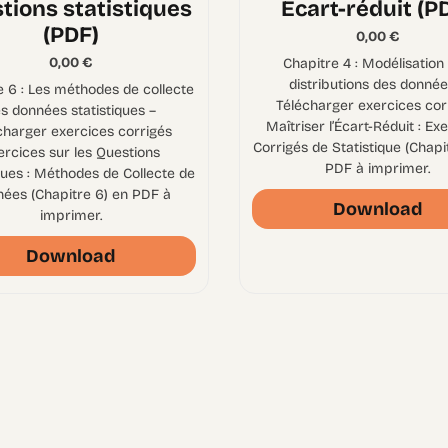
tions statistiques
Écart-réduit (P
(PDF)
0,00
€
0,00
€
Chapitre 4 : Modélisation
distributions des donnée
e 6 : Les méthodes de collecte
Télécharger exercices cor
s données statistiques –
Maîtriser l’Écart-Réduit : Ex
charger exercices corrigés
Corrigés de Statistique (Chapi
ercices sur les Questions
PDF à imprimer.
ques : Méthodes de Collecte de
ées (Chapitre 6) en PDF à
Download
imprimer.
Download