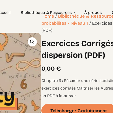
ccueil
Bibliothèque & Ressources
À propos
Home
/
Bibliothèque & Ressourc
probabilités - Niveau 1
/ Exercices
(PDF)
Exercices Corrigés
Exercices Corrigé
Géométrie – les bases
Géométrie – Niveau 2
dispersion (PDF)
0,00
€
Chapitre 3 : Résumer une série statist
exercices corrigés Maîtriser les Autre
en PDF à imprimer.
Télécharger Gratuitement