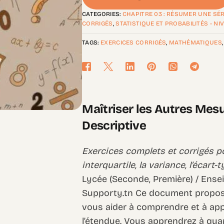
CATEGORIES:
CHAPITRE 03 : RÉSUMER UNE SÉR
CORRIGÉS
,
STATISTIQUE ET PROBABILITÉS - NIV
TAGS:
EXERCICES CORRIGÉS
,
MATHÉMATIQUES
Maîtriser les Autres Mesu
Descriptive
Exercices complets et corrigés pou
interquartile, la variance, l’écart-
Lycée (Seconde, Première) / Ense
Supporty.tn Ce document propose
vous aider à comprendre et à app
l’étendue. Vous apprendrez à quanti