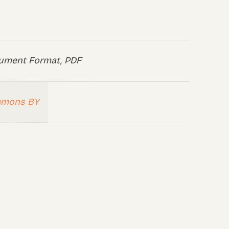
ument Format, PDF
mmons BY