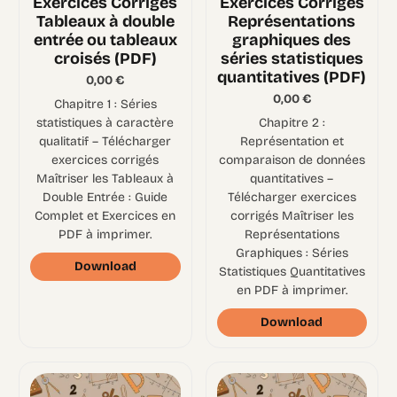
Exercices Corrigés
Exercices Corrigés
Tableaux à double
Représentations
entrée ou tableaux
graphiques des
croisés (PDF)
séries statistiques
quantitatives (PDF)
0,00
€
0,00
€
Chapitre 1 : Séries
statistiques à caractère
Chapitre 2 :
qualitatif – Télécharger
Représentation et
exercices corrigés
comparaison de données
Maîtriser les Tableaux à
quantitatives –
Double Entrée : Guide
Télécharger exercices
Complet et Exercices en
corrigés Maîtriser les
PDF à imprimer.
Représentations
Graphiques : Séries
Download
Statistiques Quantitatives
en PDF à imprimer.
Download