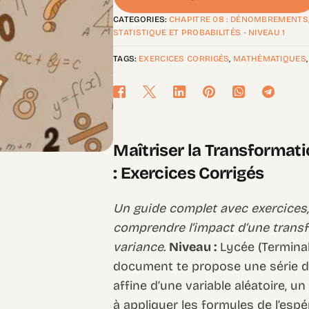
CATEGORIES:
CHAPITRE 08 : DÉNOMBREMENTS
STATISTIQUE ET PROBABILITÉS - NIVEAU 1
TAGS:
EXERCICES CORRIGÉS
,
MATHÉMATIQUES
Maîtriser la Transformati
: Exercices Corrigés
Un guide complet avec exercices,
comprendre l’impact d’une transfo
variance.
Niveau :
Lycée (Terminale
document te propose une série d’
affine d’une variable aléatoire, u
à appliquer les formules de l’esp