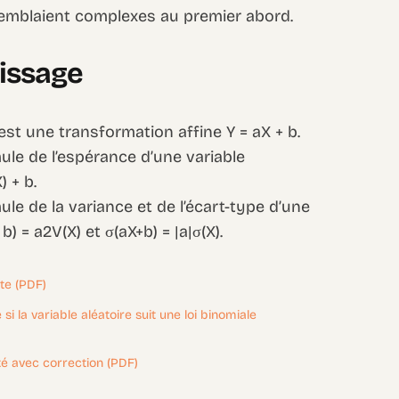
emblaient complexes au premier abord.
tissage
est une transformation affine Y = aX + b.
mule de l’espérance d’une variable
) + b.
ule de la variance et de l’écart-type d’une
) = a2V(X) et σ(aX+b) = |a|σ(X).
ète (PDF)
i la variable aléatoire suit une loi binomiale
ité avec correction (PDF)