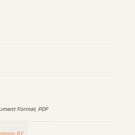
ument Format, PDF
mmons BY