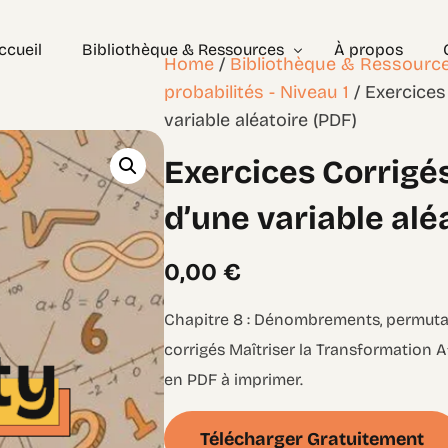
ccueil
Bibliothèque & Ressources
À propos
Home
/
Bibliothèque & Ressourc
probabilités - Niveau 1
/ Exercices
variable aléatoire (PDF)
Exercices Corrigés
Exercices Corrigé
Géométrie – les bases
Géométrie – Niveau 2
d’une variable alé
0,00
€
Chapitre 8 : Dénombrements, permuta
corrigés Maîtriser la Transformation A
en PDF à imprimer.
Télécharger Gratuitement