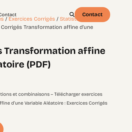
Contact
Contact
es
/
Exercices Corrigés
/
Statistique et
 Corrigés Transformation affine d’une
s Transformation affine
Physique
Statistique & probabilités – Niveau 1
atoire (PDF)
tions et combinaisons – Télécharger exercices
ffine d’une Variable Aléatoire : Exercices Corrigés