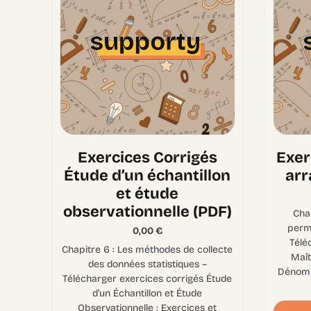
Exercices Corrigés
Exer
Étude d’un échantillon
arr
et étude
observationnelle (PDF)
Cha
perm
0,00
€
Télé
Chapitre 6 : Les méthodes de collecte
Maît
des données statistiques –
Dénomb
Télécharger exercices corrigés Étude
d’un Échantillon et Étude
Observationnelle : Exercices et