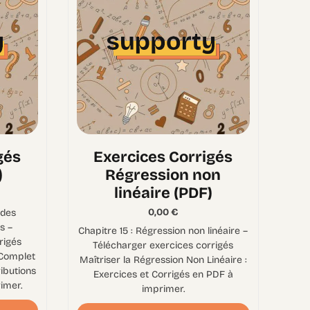
gés
Exercices Corrigés
)
Régression non
linéaire (PDF)
0,00
€
 des
s –
Chapitre 15 : Régression non linéaire –
rigés
Télécharger exercices corrigés
 Complet
Maîtriser la Régression Non Linéaire :
ributions
Exercices et Corrigés en PDF à
imer.
imprimer.