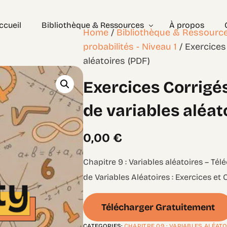
ccueil
Bibliothèque & Ressources
À propos
Home
/
Bibliothèque & Ressourc
probabilités - Niveau 1
/ Exercices
aléatoires (PDF)
Exercices Corrigés
Exercices Corrig
Géométrie – les bases
Géométrie – Niveau 2
de variables aléat
0,00
€
Chapitre 9 : Variables aléatoires – T
de Variables Aléatoires : Exercices et
Télécharger Gratuitement
CATEGORIES:
CHAPITRE 09 : VARIABLES ALÉAT