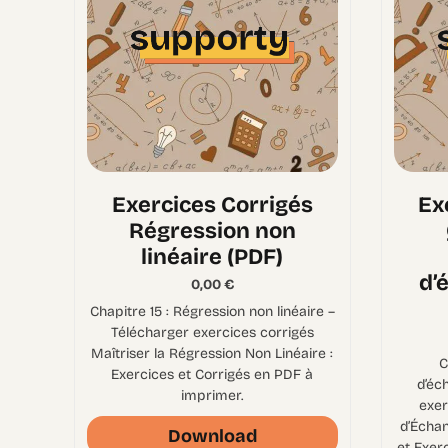
Exercices Corrigés
Ex
Régression non
linéaire (PDF)
d’
0,00
€
Chapitre 15 : Régression non linéaire –
Télécharger exercices corrigés
Maîtriser la Régression Non Linéaire :
C
Exercices et Corrigés en PDF à
d’éc
imprimer.
exer
d’Échan
Download
et Exer