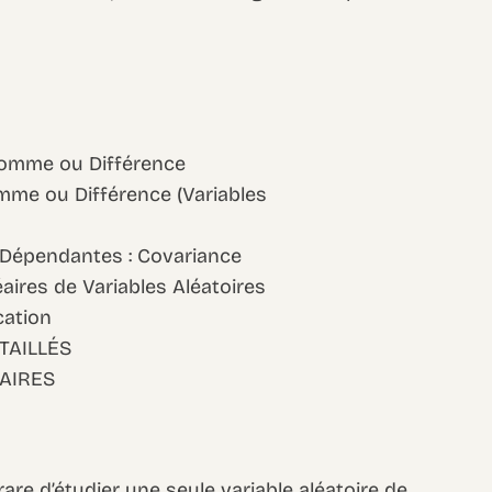
Somme ou Différence
mme ou Différence (Variables
s Dépendantes : Covariance
aires de Variables Aléatoires
cation
TAILLÉS
AIRES
 rare d’étudier une seule variable aléatoire de