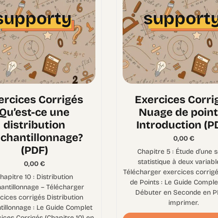
ercices Corrigés
Exercices Corri
Qu’est-ce une
Nuage de points
distribution
Introduction (P
échantillonnage?
0,00
€
(PDF)
Chapitre 5 : Étude d’une s
statistique à deux variabl
0,00
€
Télécharger exercices corrig
hapitre 10 : Distribution
de Points : Le Guide Comple
hantillonnage – Télécharger
Débuter en Seconde en P
cices corrigés Distribution
imprimer.
tillonnage : Le Guide Complet
cices Corrigés (Chapitre 10) en