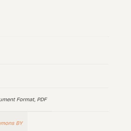
ument Format, PDF
mmons BY