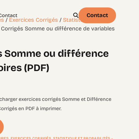
Contact
Contact
es
/
Exercices Corrigés
/
Statistique et
 Corrigés Somme ou différence de variables
és Somme ou différence
Physique
Statistique & probabilités – Niveau 1
oires (PDF)
élécharger exercices corrigés Somme et Différence
 Corrigés en PDF à imprimer.
OIRES
,
EXERCICES CORRIGÉS
,
STATISTIQUE ET PROBABILITÉS -