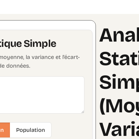
Ana
tique Simple
Stat
oyenne, la variance et l'écart-
 de données.
Sim
(Mo
Vari
on
Population