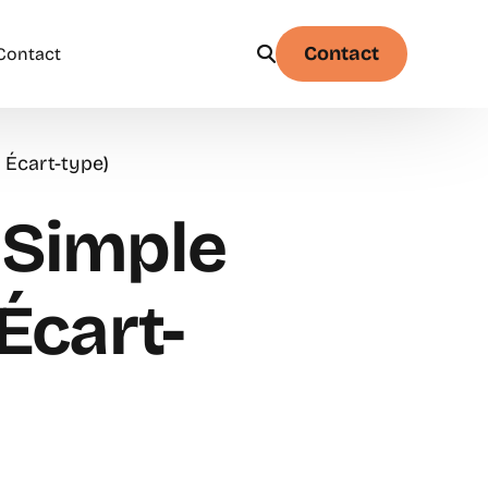
Contact
Contact
 Écart-type)
Physique
Statistique & probabilités – Niveau 1
 Simple
Écart-