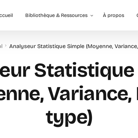
ccueil
Bibliothèque & Ressources
À propos
l
Analyseur Statistique Simple (Moyenne, Variance,
Exercices Corrigés
Géométrie – les bases
Géométrie – Niveau 2
eur Statistique
nne, Variance, 
type)