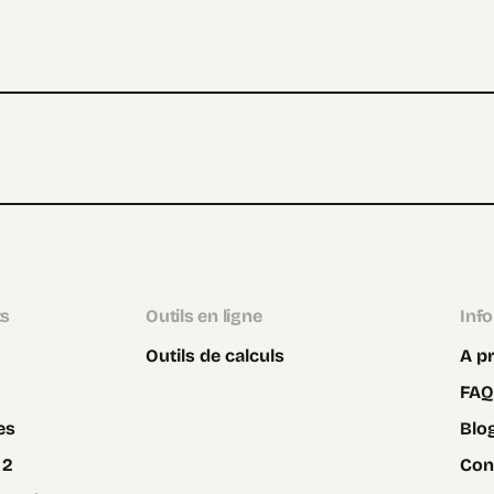
ts
Outils en ligne
Inf
Outils de calculs
A p
FAQ
es
Blo
 2
Con