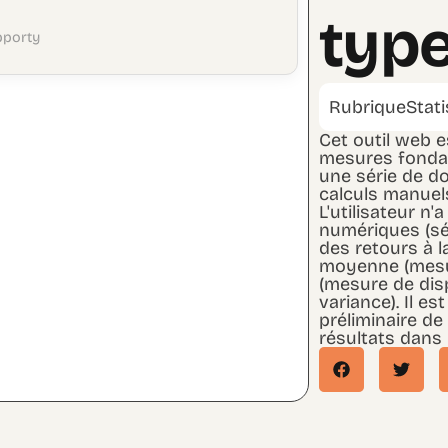
type
pporty
Rubrique
Stat
Cet outil web e
mesures fondam
une série de do
calculs manuels
L'utilisateur n'
numériques (sé
des retours à la
moyenne (mesur
(mesure de disp
variance). Il es
préliminaire de
résultats dans