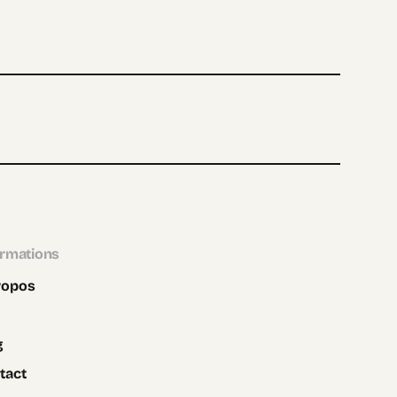
ormations
ropos
g
tact