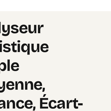
lyseur
istique
ple
yenne,
ance, Écart-