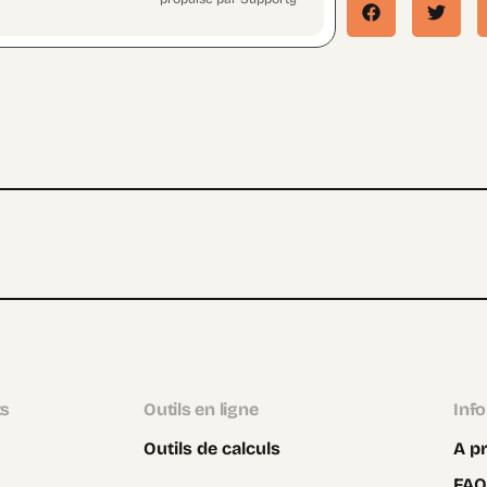
ts
Outils en ligne
Inf
Outils de calculs
A p
FAQ