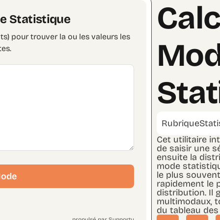
Calc
e Statistique
) pour trouver la ou les valeurs les
Mod
tes.
Stat
Rubrique
Stat
Cet utilitaire i
de saisir une s
ensuite la dist
mode statistiqu
le plus souvent
Mode
rapidement le p
distribution. I
multimodaux, to
du tableau des
propulsé par Supporty