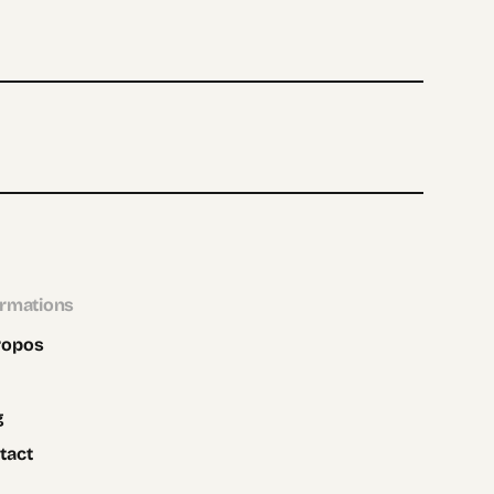
ormations
ropos
g
tact