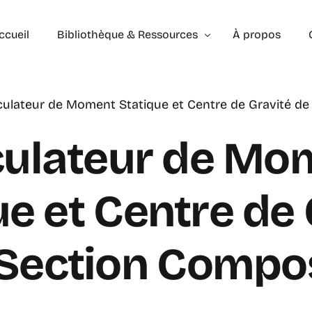
ccueil
Bibliothèque & Ressources
À propos
culateur de Moment Statique et Centre de Gravité d
Exercices Corrigés
Géométrie – les bases
Géométrie – Niveau 2
culateur de Mo
ue et Centre de 
Section Compo