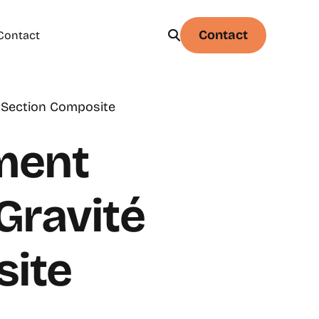
Contact
Contact
e Section Composite
Physique
Statistique & probabilités – Niveau 1
ment
Gravité
site