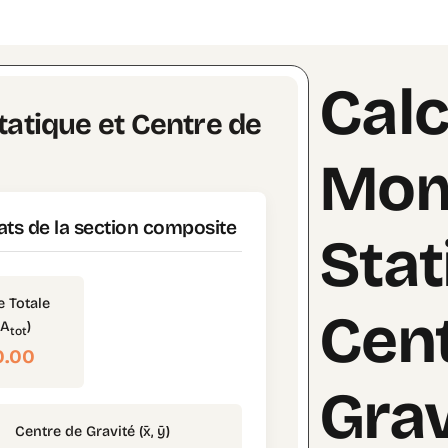
Calc
atique et Centre de
Mom
ats de la section composite
Stat
e Totale
Cent
(A
)
tot
0.00
Grav
Centre de Gravité (x̄, ȳ)