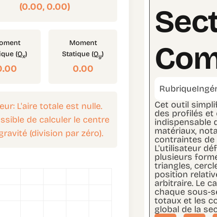
(0.00, 0.00)
Sect
oment
Moment
Com
ique (Q
)
Statique (Q
)
x
y
0.00
0.00
Rubrique
Ingé
Cet outil simpl
eur: L'aire totale est nulle.
des profilés e
sible de calculer le centre
indispensable d
matériaux, not
gravité (division par zéro).
contraintes de 
L'utilisateur d
plusieurs form
triangles, cerc
position relati
arbitraire. Le 
chaque sous-se
totaux et les 
global de la sec