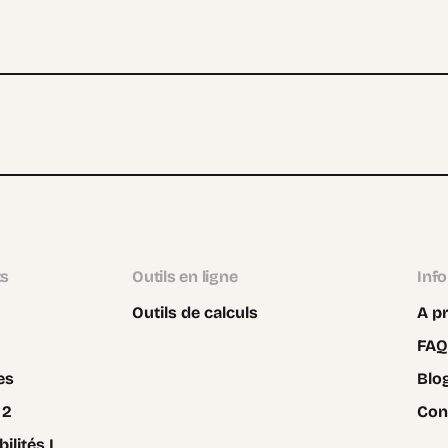
ts
Outils en ligne
Inf
Outils de calculs
A p
FAQ
es
Blo
 2
Con
ilités I