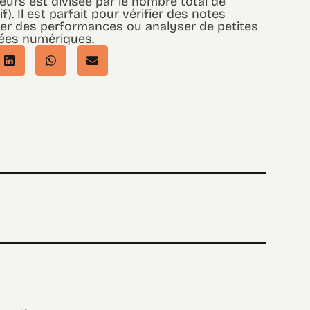
urs est divisée par le nombre total de
tif). Il est parfait pour vérifier des notes
luer des performances ou analyser de petites
ées numériques.