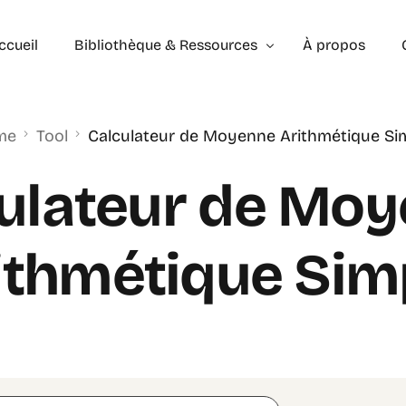
ccueil
Bibliothèque & Ressources
À propos
me
Tool
Calculateur de Moyenne Arithmétique Si
Exercices Corrigés
Géométrie – les bases
Géométrie – Niveau 2
ulateur de Mo
ithmétique Sim