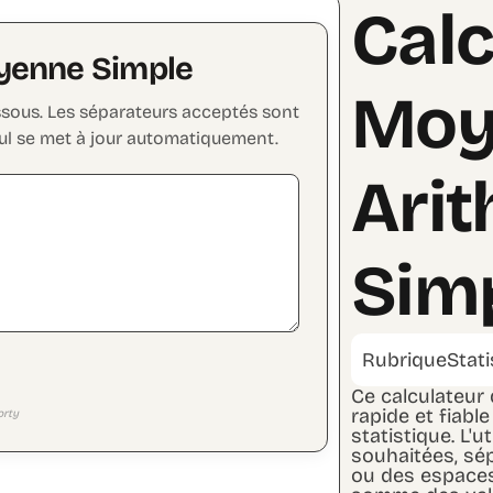
Calc
yenne Simple
Moy
essous. Les séparateurs acceptés sont
alcul se met à jour automatiquement.
Ari
Sim
Rubrique
Stat
Ce calculateur
rapide et fiabl
orty
statistique. L'u
souhaitées, sép
ou des espaces.