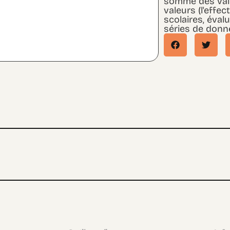
somme des vale
valeurs (l'effec
scolaires, éva
séries de donn