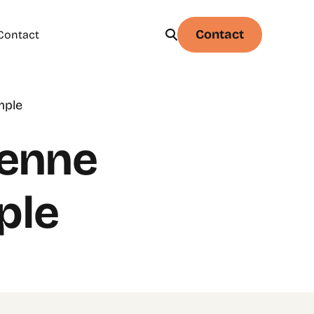
Contact
Contact
mple
Physique
Statistique & probabilités – Niveau 1
yenne
ple