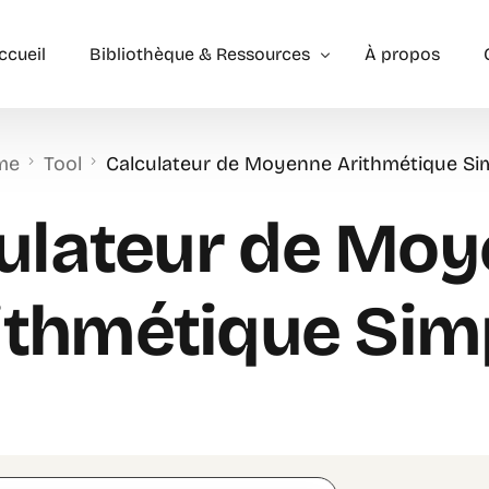
ccueil
Bibliothèque & Ressources
À propos
me
Tool
Calculateur de Moyenne Arithmétique Si
Exercices Corrigés
Géométrie – les bases
Géométrie – Niveau 2
ulateur de Mo
ithmétique Sim