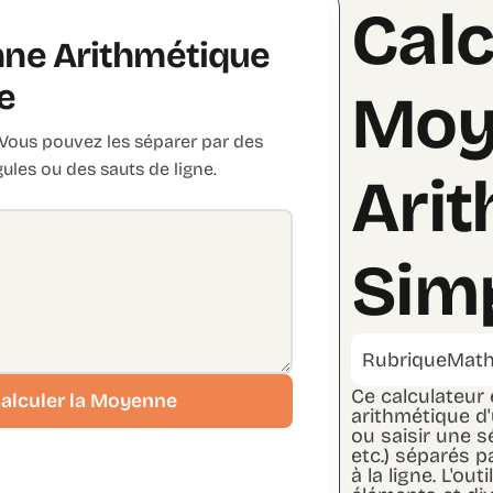
Calc
nne Arithmétique
e
Moy
 Vous pouvez les séparer par des
gules ou des sauts de ligne.
Ari
Sim
Rubrique
Math
Ce calculateur
alculer la Moyenne
arithmétique d'u
ou saisir une 
etc.) séparés p
à la ligne. L'ou