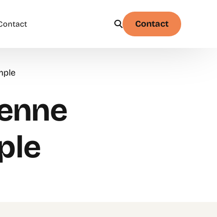
Contact
Contact
mple
Physique
Statistique & probabilités – Niveau 1
yenne
ple