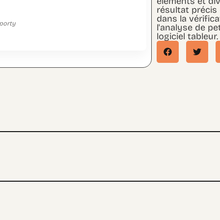
éléments et div
résultat précis 
dans la vérific
Nombre de valeurs
porty
l'analyse de pe
logiciel tableur.
0