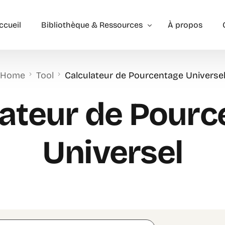
ccueil
Bibliothèque & Ressources
À propos
Home
Tool
Calculateur de Pourcentage Universe
Exercices Corrigés
Géométrie – les bases
Géométrie – Niveau 2
lateur de Pourc
Universel