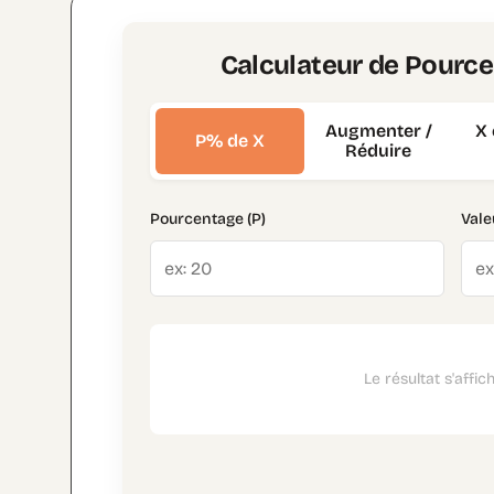
Calculateur de Pource
Augmenter /
X 
P% de X
Réduire
Pourcentage (P)
Vale
Le résultat s'affich