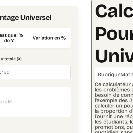
Calc
ntage Universel
Pou
est quel %
Variation en %
de Y
Univ
ur totale (X)
Rubrique
Math
Ce calculateur
les problèmes 
besoin de conn
l'exemple des 3
era ici.
calculer un po
la proportion d
fournit une rép
les étudiants,
promotions, ou
quotidien, sans