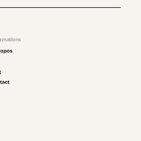
ormations
ropos
g
tact