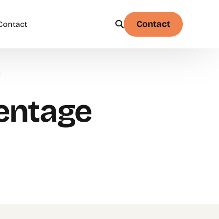
Contact
Contact
l
Physique
Statistique & probabilités – Niveau 1
entage