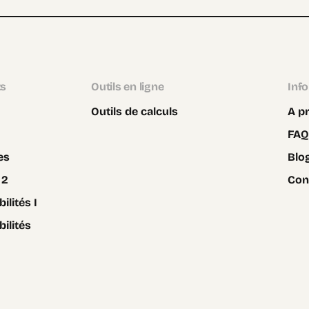
ts
Outils en ligne
Inf
Outils de calculs
A p
FAQ
es
Blo
 2
Con
ilités I
bilités