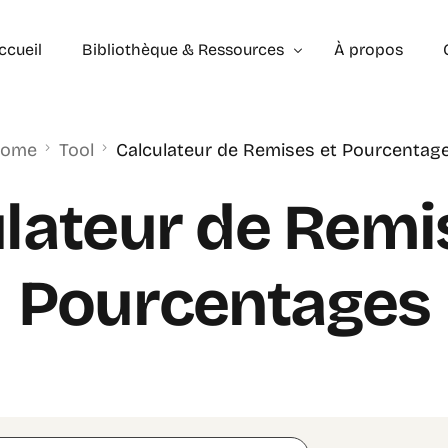
ccueil
Bibliothèque & Ressources
À propos
ome
Tool
Calculateur de Remises et Pourcentag
Exercices Corrigés
Géométrie – les bases
Géométrie – Niveau 2
lateur de Remi
Pourcentages