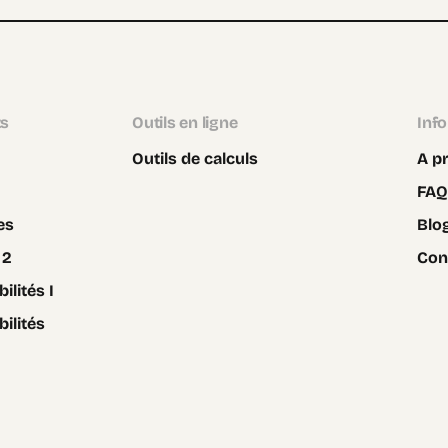
ts
Outils en ligne
Inf
Outils de calculs
A p
FAQ
es
Blo
 2
Con
ilités I
bilités