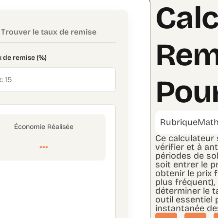
Calc
Trouver le taux de remise
Rem
 de remise (%)
Pou
Rubrique
Math
Économie Réalisée
Ce calculateur 
...
vérifier et à a
périodes de sol
soit entrer le p
obtenir le prix 
plus fréquent), s
déterminer le t
outil essentiel 
instantanée de