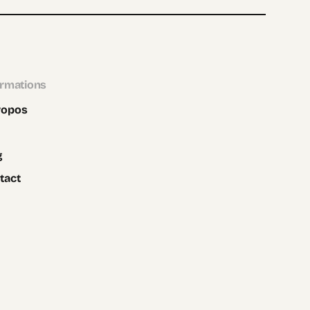
ormations
ropos
g
tact