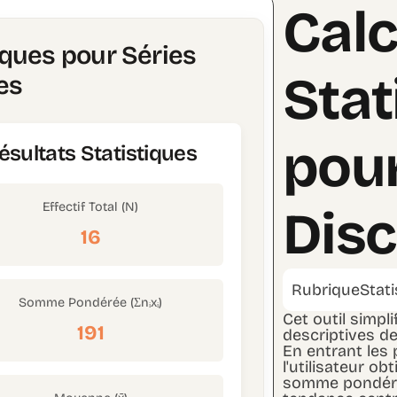
Calc
iques pour Séries
Stat
es
pour
ésultats Statistiques
Effectif Total (N)
Disc
16
Rubrique
Stat
Somme Pondérée (Σnᵢxᵢ)
Cet outil simpl
191
descriptives de
En entrant les 
l'utilisateur ob
somme pondérée 