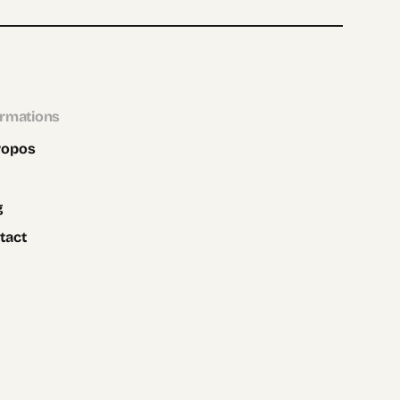
ormations
ropos
g
tact