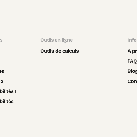
ts
Outils en ligne
Inf
Outils de calculs
A p
FAQ
es
Blo
 2
Con
ilités I
bilités