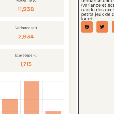
tendance centr
Moyenne (x̄)
(variance et éca
11,938
rapide des exer
petits jeux de 
lourd.
Variance (σ²)
2,934
Écart-type (σ)
1,713