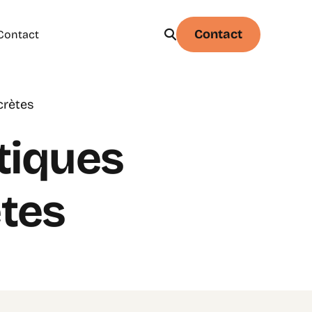
Contact
Contact
crètes
Physique
Statistique & probabilités – Niveau 1
tiques
ètes