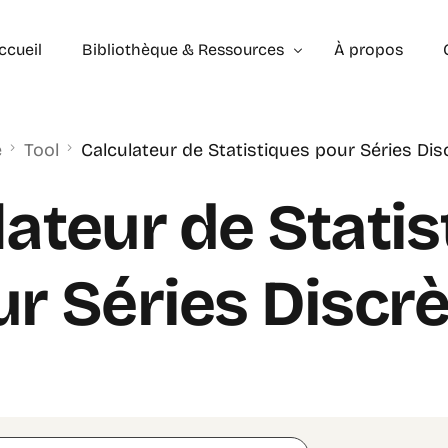
ccueil
Bibliothèque & Ressources
À propos
e
Tool
Calculateur de Statistiques pour Séries Dis
Exercices Corrigés
Géométrie – les bases
Géométrie – Niveau 2
lateur de Statis
r Séries Discr