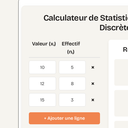
Calculateur de Statist
Discrèt
Valeur (xᵢ)
Effectif
R
(nᵢ)
×
×
×
+ Ajouter une ligne