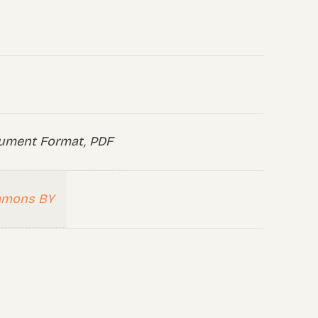
ument Format, PDF
mmons BY