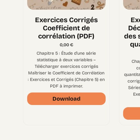
Exercices Corrigés
Ex
Coefficient de
Déc
corrélation (PDF)
des 
qu
0,00
€
Chapitre 5 : Étude d’une série
statistique à deux variables –
Chap
Télécharger exercices corrigés
c
Maîtriser le Coefficient de Corrélation
quantit
: Exercices et Corrigés (Chapitre 5) en
corri
PDF à imprimer.
Séries
Exe
Download