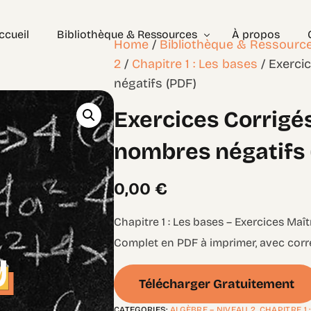
ccueil
Bibliothèque & Ressources
À propos
Home
/
Bibliothèque & Ressourc
2
/
Chapitre 1 : Les bases
/ Exerci
négatifs (PDF)
Exercices Corrigés
Exercices Corrigé
Géométrie – les bases
Géométrie – Niveau 2
nombres négatifs 
0,00
€
Chapitre 1 : Les bases – Exercices Maît
Complet en PDF à imprimer, avec corr
Télécharger Gratuitement
CATEGORIES:
ALGÈBRE – NIVEAU 2
,
CHAPITRE 1 