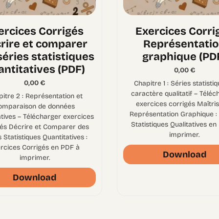
ercices Corrigés
Exercices Corri
rire et comparer
Représentati
séries statistiques
graphique (PD
antitatives (PDF)
0,00
€
0,00
€
Chapitre 1 : Séries statisti
caractère qualitatif – Téléc
itre 2 : Représentation et
exercices corrigés Maîtris
omparaison de données
Représentation Graphique :
atives – Télécharger exercices
Statistiques Qualitatives en
gés Décrire et Comparer des
imprimer.
 Statistiques Quantitatives :
rcices Corrigés en PDF à
Download
imprimer.
Download