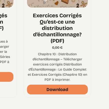
gés
Exercices Corrigés
on
Qu’est-ce une
F)
distribution
d’échantillonnage?
(PDF)
ques à
harger
0,00
€
er la
Chapitre 10 : Distribution
 Séries
d’échantillonnage – Télécharger
 PDF à
exercices corrigés Distribution
d’Échantillonnage : Le Guide Complet
et Exercices Corrigés (Chapitre 10) en
PDF à imprimer.
Download