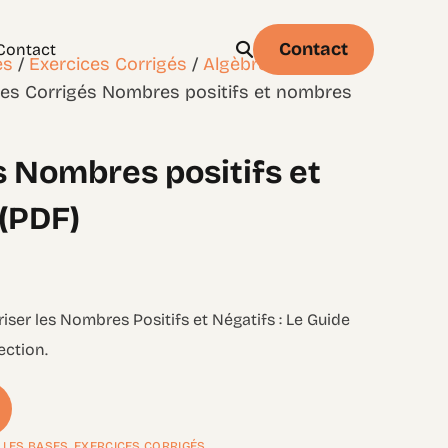
Contact
Contact
es
/
Exercices Corrigés
/
Algèbre – Niveau
ces Corrigés Nombres positifs et nombres
s Nombres positifs et
Physique
Statistique & probabilités – Niveau 1
(PDF)
riser les Nombres Positifs et Négatifs : Le Guide
ection.
: LES BASES
,
EXERCICES CORRIGÉS