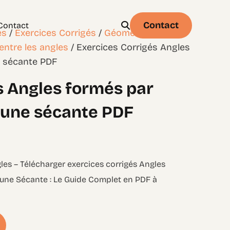
Contact
Contact
es
/
Exercices Corrigés
/
Géométrie - les
 entre les angles
/ Exercices Corrigés Angles
e sécante PDF
s Angles formés par
Physique
Statistique & probabilités – Niveau 1
t une sécante PDF
ngles – Télécharger exercices corrigés Angles
 une Sécante : Le Guide Complet en PDF à