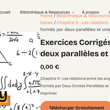
ccueil
Bibliothèque & Ressources
À propos
Home
/
Bibliothèque & Ressourc
bases
/
Chapitre 11 : Les relations
formés par deux parallèles et un
Exercices Corrigés
Exercices Corrigé
Géométrie – les bases
Géométrie – Niveau 2
deux parallèles e
0,00
€
Chapitre 11 : Les relations entre les a
Formés par Deux Droites Parallèles et
imprimer.
Télécharger Gratuitement