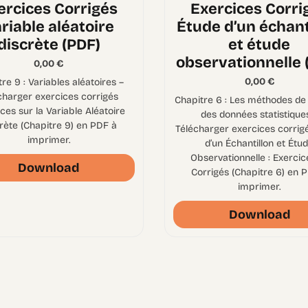
ercices Corrigés
Exercices Corri
riable aléatoire
Étude d’un échant
discrète (PDF)
et étude
observationnelle 
0,00
€
0,00
€
re 9 : Variables aléatoires –
charger exercices corrigés
Chapitre 6 : Les méthodes de 
ces sur la Variable Aléatoire
des données statistique
rète (Chapitre 9) en PDF à
Télécharger exercices corrig
imprimer.
d’un Échantillon et Étu
Observationnelle : Exercic
Download
Corrigés (Chapitre 6) en 
imprimer.
Download