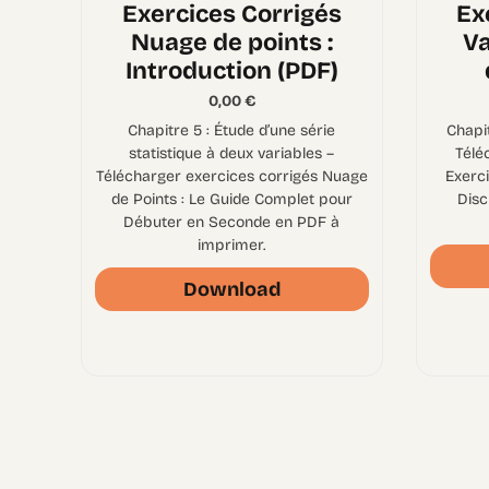
Exercices Corrigés
Ex
Nuage de points :
Va
Introduction (PDF)
0,00
€
Chapitre 5 : Étude d’une série
Chapit
statistique à deux variables –
Télé
Télécharger exercices corrigés Nuage
Exerci
de Points : Le Guide Complet pour
Disc
Débuter en Seconde en PDF à
imprimer.
Download