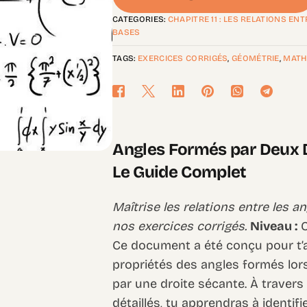
CATEGORIES:
CHAPITRE 11 : LES RELATIONS EN
BASES
TAGS:
EXERCICES CORRIGÉS
,
GÉOMÉTRIE
,
MATH
Angles Formés par Deux Dr
Le Guide Complet
Maîtrise les relations entre les 
nos exercices corrigés.
Niveau :
C
Ce document a été conçu pour t’a
propriétés des angles formés lor
par une droite sécante. À travers
détaillés, tu apprendras à identifi