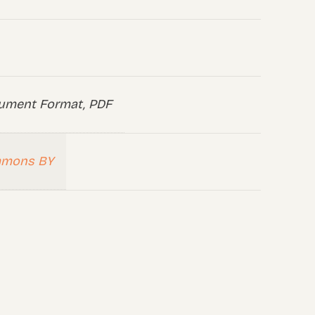
ument Format, PDF
mmons BY