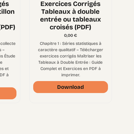
gés
Exercices Corrigés
illon
Tableaux à double
entrée ou tableaux
(PDF)
croisés (PDF)
0,00
€
collecte
Chapitre 1 : Séries statistiques à
s –
caractère qualitatif – Télécharger
és Étude
exercices corrigés Maîtriser les
de
Tableaux à Double Entrée : Guide
es et
Complet et Exercices en PDF à
PDF à
imprimer.
Download