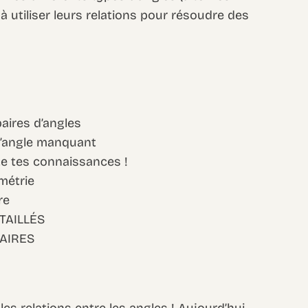
 à utiliser leurs relations pour résoudre des
paires d’angles
 l’angle manquant
ste tes connaissances !
métrie
re
TAILLÉS
AIRES
les relations entre les angles ! Aujourd’hui,