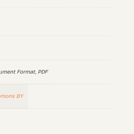
ument Format, PDF
mmons BY