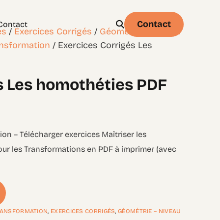
Contact
Contact
es
/
Exercices Corrigés
/
Géométrie – Niveau
ansformation
/ Exercices Corrigés Les
s Les homothéties PDF
Physique
Statistique & probabilités – Niveau 1
ion – Télécharger exercices Maîtriser les
our les Transformations en PDF à imprimer (avec
TRANSFORMATION
,
EXERCICES CORRIGÉS
,
GÉOMÉTRIE – NIVEAU