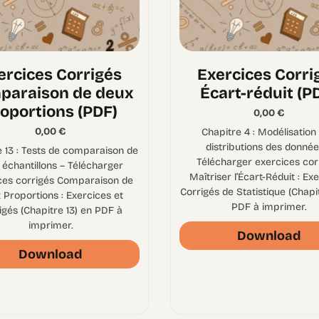
ercices Corrigés
Exercices Corri
paraison de deux
Écart-réduit (P
oportions (PDF)
0,00
€
0,00
€
Chapitre 4 : Modélisation
distributions des donnée
e 13 : Tests de comparaison de
Télécharger exercices cor
 échantillons – Télécharger
Maîtriser l’Écart-Réduit : Ex
ces corrigés Comparaison de
Corrigés de Statistique (Chapi
 Proportions : Exercices et
PDF à imprimer.
igés (Chapitre 13) en PDF à
imprimer.
Download
Download