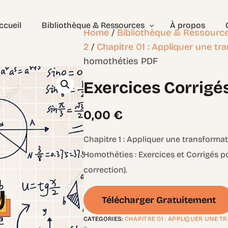
ccueil
Bibliothèque & Ressources
À propos
Home
/
Bibliothèque & Ressourc
2
/
Chapitre 01 : Appliquer une tr
homothéties PDF
Exercices Corrigés
Exercices Corrigé
Géométrie – les bases
Géométrie – Niveau 2
0,00
€
Chapitre 1 : Appliquer une transformat
Homothéties : Exercices et Corrigés p
correction).
Télécharger Gratuitement
CATEGORIES:
CHAPITRE 01 : APPLIQUER UNE 