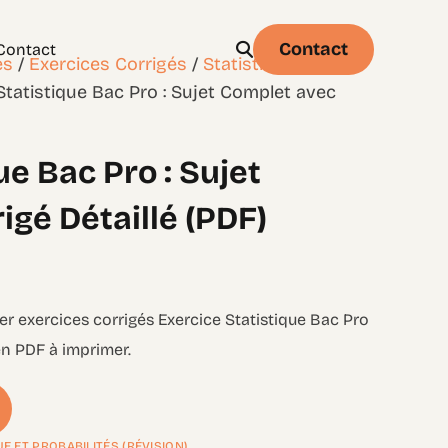
Contact
Contact
es
/
Exercices Corrigés
/
Statistique et
Statistique Bac Pro : Sujet Complet avec
ue Bac Pro : Sujet
Physique
Statistique & probabilités – Niveau 1
gé Détaillé (PDF)
ger exercices corrigés Exercice Statistique Bac Pro
en PDF à imprimer.
UE ET PROBABILITÉS (RÉVISION)