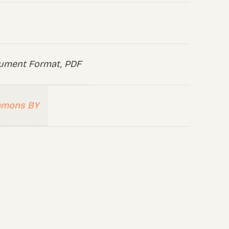
ument Format, PDF
mmons BY