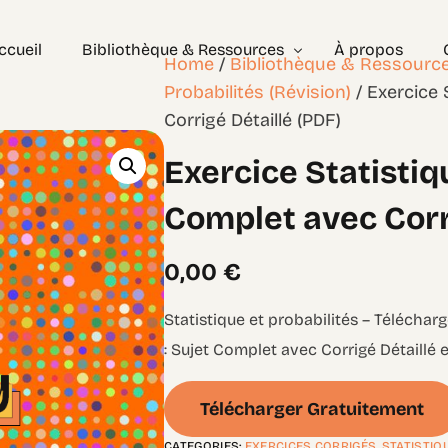
ccueil
Bibliothèque & Ressources
À propos
Home
/
Bibliothèque & Ressourc
Probabilités (Révision)
/ Exercice 
Corrigé Détaillé (PDF)
Exercices Corrigés
Exercice Statistiq
Géométrie – les bases
Géométrie – Niveau 2
Complet avec Corri
0,00
€
Statistique et probabilités – Téléchar
: Sujet Complet avec Corrigé Détaillé 
Télécharger Gratuitement
CATEGORIES:
EXERCICES CORRIGÉS
,
STATISTIQ