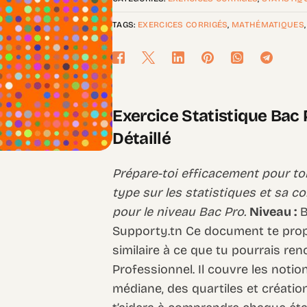
TAGS:
EXERCICES CORRIGÉS
,
MATHÉMATIQUES
Exercice Statistique Bac 
Détaillé
Prépare-toi efficacement pour t
type sur les statistiques et sa c
pour le niveau Bac Pro.
Niveau :
B
Supporty.tn Ce document te prop
similaire à ce que tu pourrais re
Professionnel. Il couvre les notio
médiane, des quartiles et créatio