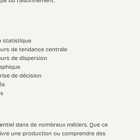
ape du raisonnement.
e statistique
teurs de tendance centrale
eurs de dispersion
raphique
prise de décision
és
es
ssentiel dans de nombreux métiers. Que ce
suivre une production ou comprendre des