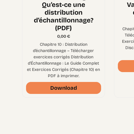
Qu’est-ce une
Va
distribution
d’échantillonnage?
(PDF)
Chapit
Télé
0,00
€
Exerci
Chapitre 10 : Distribution
Disc
d’échantillonnage – Télécharger
exercices corrigés Distribution
d’Échantillonnage : Le Guide Complet
et Exercices Corrigés (Chapitre 10) en
PDF à imprimer.
Download