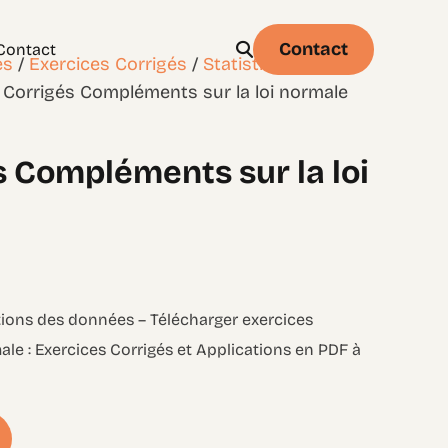
Contact
Contact
es
/
Exercices Corrigés
/
Statistique et
 Corrigés Compléments sur la loi normale
s Compléments sur la loi
Physique
Statistique & probabilités – Niveau 1
utions des données – Télécharger exercices
le : Exercices Corrigés et Applications en PDF à