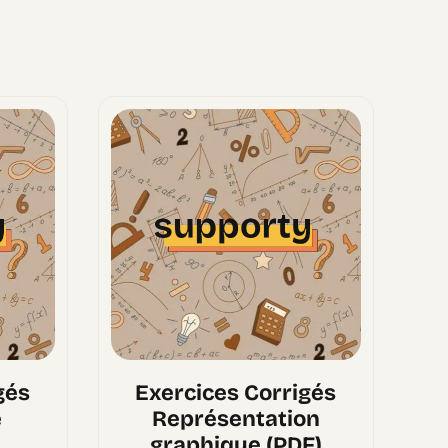
gés
Exercices Corrigés
e
Représentation
graphique (PDF)