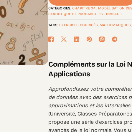
CATEGORIES:
CHAPITRE 04 : MODÉLISATION D
STATISTIQUE ET PROBABILITÉS - NIVEAU 1
TAGS:
EXERCICES CORRIGÉS
,
MATHÉMATIQUES
Compléments sur la Loi N
Applications
Approfondissez votre compréhens
de données avec des exercices pr
approximations et les intervalles
(Université, Classes Préparatoire
propose une série d’exercices pro
avancés de la loi normale. Vous 