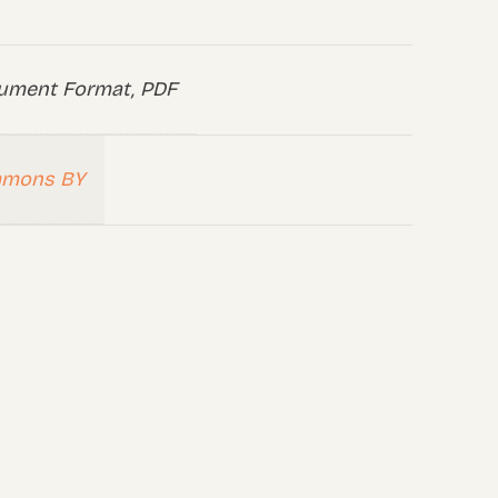
ument Format, PDF
mmons BY