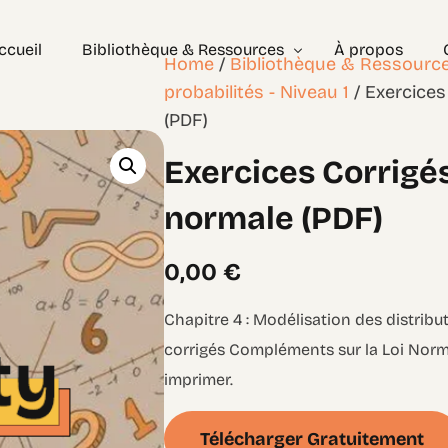
ccueil
Bibliothèque & Ressources
À propos
Home
/
Bibliothèque & Ressourc
probabilités - Niveau 1
/ Exercices
(PDF)
Exercices Corrigés
Exercices Corrigé
Géométrie – les bases
Géométrie – Niveau 2
normale (PDF)
0,00
€
Chapitre 4 : Modélisation des distrib
corrigés Compléments sur la Loi Norma
imprimer.
Télécharger Gratuitement