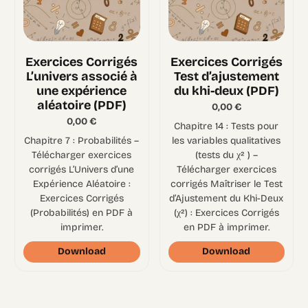
Exercices Corrigés
Exercices Corrigés
L’univers associé à
Test d’ajustement
une expérience
du khi-deux (PDF)
aléatoire (PDF)
0,00
€
0,00
€
Chapitre 14 : Tests pour
Chapitre 7 : Probabilités –
les variables qualitatives
Télécharger exercices
(tests du χ² ) –
corrigés L’Univers d’une
Télécharger exercices
Expérience Aléatoire :
corrigés Maîtriser le Test
Exercices Corrigés
d’Ajustement du Khi-Deux
(Probabilités) en PDF à
(χ²) : Exercices Corrigés
imprimer.
en PDF à imprimer.
Download
Download